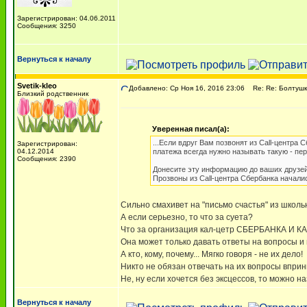
Зарегистрирован: 04.06.2011
Сообщения: 3250
Вернуться к началу
Svetik-kleo
Добавлено: Ср Ноя 16, 2016 23:06
Re: Re: Болтушк
Близкий родственник
Уверенная писал(а):
...Если вдруг Вам позвонят из Call-центра
Зарегистрирован:
04.12.2014
платежа всегда нужно называть такую - пере
Сообщения: 2390
Донесите эту информацию до ваших друзей 
Прозвоны из Call-центра Сбербанка началис
Сильно смахивет на "письмо счастья" из школь
А если серьезно, то что за суета?
Что за организация кал-цетр СБЕРБАНКА И
Она может только давать ответы на вопросы и
А кто, кому, почему... Мягко говоря - не их дело!
Никто не обязан отвечать на их вопросы вприн
Не, ну если хочется без эксцессов, то можно н
Вернуться к началу