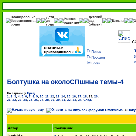
Планирование,
Дети
Детский
Раннее
беременность,
до
сад
Школы
З
развитие
роды
года
(обмен)
С
Поиск
Профиль
Блоги
Болтушка на околоСПшные темы-4
На страницу
Пред.
1
,
2
,
3
,
4
,
5
,
6
,
7
,
8
,
9
,
10
,
11
,
12
,
13
,
14
,
15
,
16
,
17
,
18
,
19
,
20
,
21
,
22
,
23
,
24
,
25
,
26
,
27
,
28
,
29
,
30
,
31
,
32
,
33
,
34
След.
Список форумов ОмскМама
->
Поку
Автор
Сообщение
bonichka