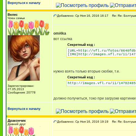
Вернуться к началу
Велес
Добавлено: Ср Ноя 16, 2016 16:17
Re: Re: Болтушк
Член семьи
omi4ka
вот ссылка
Секретный код :
[URL=http://vfl.ru/fotos/8640fdb
[IMG]http://images.vfl.ru/ii/147
нужно взять только вторые скобки, т.е.
Секретный код :
http://images.vfl.ru/ii/14782485
Зарегистрирован:
27.05.2013
Сообщения: 20778
должно получиться, токо при загрузке картинк
Вернуться к началу
Дракончик
Добавлено: Ср Ноя 16, 2016 19:19
Re: Re: Болтушк
Давний друг