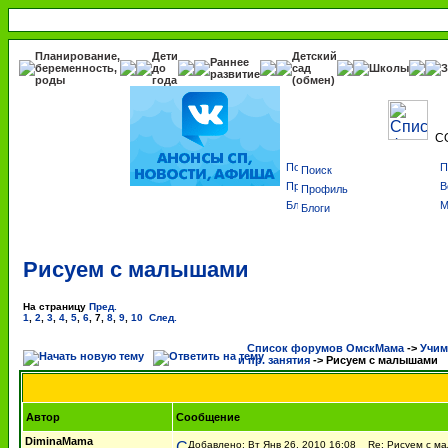
Планирование,
Дети
Детский
Раннее
беременность,
до
сад
Школы
З
развитие
роды
года
(обмен)
С
Поиск
Профиль
Блоги
Рисуем с малышами
На страницу
Пред.
1
,
2
,
3
,
4
,
5
,
6
,
7
,
8
,
9
,
10
След.
Список форумов ОмскМама
->
Учим
и пр. занятия
->
Рисуем с малышами
Автор
Сообщение
DiminaMama
Добавлено: Вт Янв 26, 2010 16:08
Re: Рисуем с м