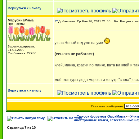
Вернуться к началу
МарусинаМама
Добавлено: Ср Ноя 16, 2011 21:46
Re: Рисуем с м
Член семьи
у нас Новый год уже на уме
Зарегистрирован:
24.01.2009
Сообщения: 27786
(ссылка не работает)
клей, манка, краски по манке, вата на клей и так
моё -контуры деда мороза и конутр "снега", о
Вернуться к началу
Показать сообщения:
Список форумов ОмскМама
->
Учим
иностранные языки, естественные нау
Страница
7
из
10