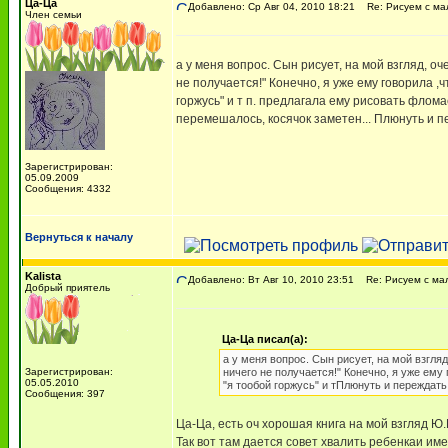
Ца-Ца
Добавлено: Ср Авг 04, 2010 18:21
Re: Рисуем с м
Член семьи
а у меня вопрос. Сын рисует, на мой взгляд, оч
не получается!" Конечно, я уже ему говорила ,
горжусь" и т п. предлагала ему рисовать флома
перемешалось, косячок заметен... Плюнуть и пе
Зарегистрирован:
05.09.2009
Сообщения: 4332
Вернуться к началу
Kalista
Добавлено: Вт Авг 10, 2010 23:51
Re: Рисуем с м
Добрый приятель
Ца-Ца писал(а):
а у меня вопрос. Сын рисует, на мой взгля
Зарегистрирован:
ничего не получается!" Конечно, я уже ему
05.05.2010
"я тообой горжусь" и тПлюнуть и переждать 
Сообщения: 397
Ца-Ца, есть оч хорошая книга на мой взгляд 
Так вот там дается совет хвалить ребенкаи име