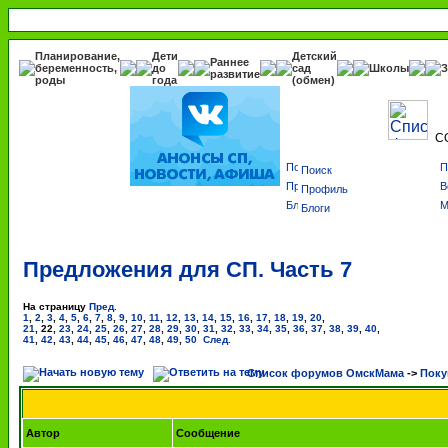
Планирование,
Дети
Детский
Раннее
беременность,
до
сад
Школы
З
развитие
роды
года
(обмен)
С
Поиск
Профиль
Блоги
Предложения для СП. Часть 7
На страницу
Пред.
1
,
2
,
3
,
4
,
5
,
6
,
7
,
8
,
9
,
10
,
11
,
12
,
13
,
14
,
15
,
16
,
17
,
18
,
19
,
20
,
21
,
22
,
23
,
24
,
25
,
26
,
27
,
28
,
29
,
30
,
31
,
32
,
33
,
34
,
35
,
36
,
37
,
38
,
39
,
40
,
41
,
42
,
43
,
44
,
45
,
46
,
47
,
48
,
49
,
50
След.
Список форумов ОмскМама
->
Поку
Автор
Сообщение