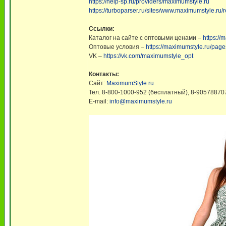
https://help-sp.ru/providers/maximumstyle.ru
https://turboparser.ru/sites/www.maximumstyle.ru/
Ссылки:
Каталог на сайте с оптовыми ценами –
https://
Оптовые условия –
https://maximumstyle.ru/pag
VK –
https://vk.com/maximumstyle_opt
Контакты:
Сайт:
MaximumStyle.ru
Тел. 8-800-1000-952 (бесплатный), 8-90578870
E-mail:
info@maximumstyle.ru