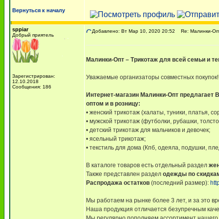
Вернуться к началу
sppiar
Добавлено: Вт Мар 10, 2020 20:52
Re: Малинки-Опт 
Добрый приятель
Малинки-Опт – Трикотаж для всей семьи и т
Зарегистрирован:
Уважаемые организаторы совместных покупок!
12.10.2018
Сообщения: 186
Интернет-магазин Малинки-Опт предлагает В
оптом и в розницу:
• женский трикотаж (халаты, туники, платья, со
• мужской трикотаж (футболки, рубашки, толст
• детский трикотаж для мальчиков и девочек;
• ясельный трикотаж;
• текстиль для дома (Кпб, одеяла, подушки, п
В каталоге товаров есть отдельный раздел
же
Также представлен раздел
одежды по скидка
Распродажа остатков
(последний размер):
htt
Мы работаем на рынке более 3 лет, и за это 
Наша продукция отличается безупречным качес
Мы регулярно пополняем ассортимент нашего м