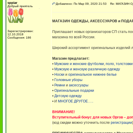
sppiar
Добавлено: Пн Мар 09, 2020 21:53
Re: МАГАЗИН О
Добрый приятель
МАГАЗИН ОДЕЖДЫ, АКСЕССУАРОВ и ПОДА
Зарегистрирован:
Приглашает новых организаторов СП стать по
12.10.2018
магазина по всей России.
Сообщения: 186
Широкий ассортимент оригинальных изделий ле
Магазин предлагает:
•
Мужские и женские футболки
,
поло, толстовки
•
Мужскую и женскую различную одежду
•
Носки
и
оригинальное нижнее белье
•
Головные уборы
•
Ремни
и
аксессуары
•
Оригинальные подарки
•
Детскую одежду
• И
МНОГОЕ ДРУГОЕ…..
ВНИМАНИЕ!
Вступительный бонус для новых Оргов – до
(код скидки можно уточнить после
регистрации