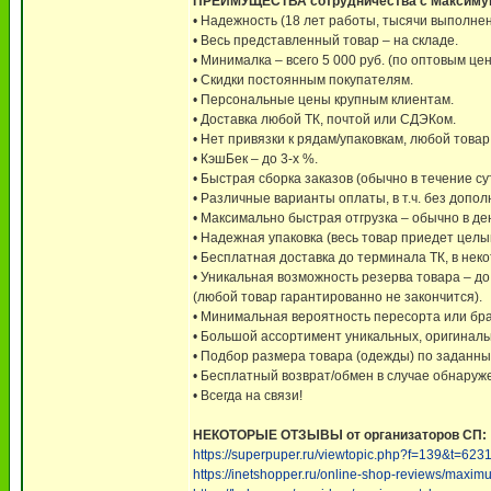
ПРЕИМУЩЕСТВА сотрудничества с Максиму
• Надежность (18 лет работы, тысячи выполне
• Весь представленный товар – на складе.
• Минималка – всего 5 000 руб. (по оптовым це
• Скидки постоянным покупателям.
• Персональные цены крупным клиентам.
• Доставка любой ТК, почтой или СДЭКом.
• Нет привязки к рядам/упаковкам, любой това
• КэшБек – до 3-х %.
• Быстрая сборка заказов (обычно в течение сут
• Различные варианты оплаты, в т.ч. без допо
• Максимально быстрая отгрузка – обычно в д
• Надежная упаковка (весь товар приедет целы
• Бесплатная доставка до терминала ТК, в нек
• Уникальная возможность резерва товара – д
(любой товар гарантированно не закончится).
• Минимальная вероятность пересорта или брак
• Большой ассортимент уникальных, оригинальн
• Подбор размера товара (одежды) по заданны
• Бесплатный возврат/обмен в случае обнаруж
• Всегда на связи!
НЕКОТОРЫЕ ОТЗЫВЫ от организаторов СП:
https://superpuper.ru/viewtopic.php?f=139&t=
https://inetshopper.ru/online-shop-reviews/maxim