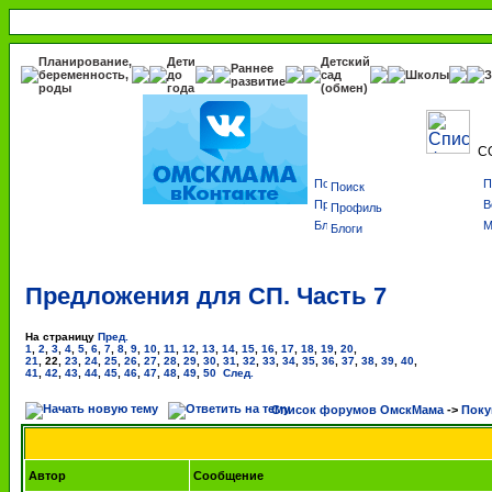
Планирование,
Дети
Детский
Раннее
беременность,
до
сад
Школы
З
развитие
роды
года
(обмен)
С
Поиск
Профиль
Блоги
Предложения для СП. Часть 7
На страницу
Пред.
1
,
2
,
3
,
4
,
5
,
6
,
7
,
8
,
9
,
10
,
11
,
12
,
13
,
14
,
15
,
16
,
17
,
18
,
19
,
20
,
21
,
22
,
23
,
24
,
25
,
26
,
27
,
28
,
29
,
30
,
31
,
32
,
33
,
34
,
35
,
36
,
37
,
38
,
39
,
40
,
41
,
42
,
43
,
44
,
45
,
46
,
47
,
48
,
49
,
50
След.
Список форумов ОмскМама
->
Поку
Автор
Сообщение