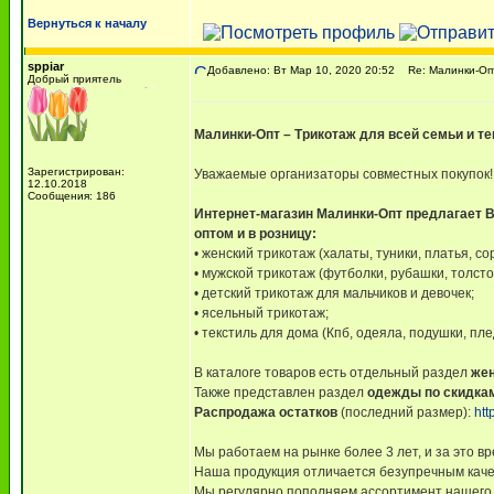
Вернуться к началу
sppiar
Добавлено: Вт Мар 10, 2020 20:52
Re: Малинки-Опт 
Добрый приятель
Малинки-Опт – Трикотаж для всей семьи и т
Зарегистрирован:
Уважаемые организаторы совместных покупок!
12.10.2018
Сообщения: 186
Интернет-магазин Малинки-Опт предлагает В
оптом и в розницу:
• женский трикотаж (халаты, туники, платья, со
• мужской трикотаж (футболки, рубашки, толст
• детский трикотаж для мальчиков и девочек;
• ясельный трикотаж;
• текстиль для дома (Кпб, одеяла, подушки, п
В каталоге товаров есть отдельный раздел
же
Также представлен раздел
одежды по скидка
Распродажа остатков
(последний размер):
htt
Мы работаем на рынке более 3 лет, и за это 
Наша продукция отличается безупречным качес
Мы регулярно пополняем ассортимент нашего м