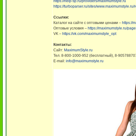
https://help-sp.ru/providers/maximumstyle.ru
https://turboparser.ru/sites/www.maximumstyle.ru/
Ссылки:
Каталог на сайте с оптовыми ценами –
https://
Оптовые условия –
https://maximumstyle.ru/pag
VK –
https://vk.com/maximumstyle_opt
Контакты:
Сайт:
MaximumStyle.ru
Тел. 8-800-1000-952 (бесплатный), 8-90578870
E-mail:
info@maximumstyle.ru