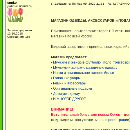
sppiar
Добавлено: Пн Мар 09, 2020 21:53
Re: МАГАЗИН О
Добрый приятель
МАГАЗИН ОДЕЖДЫ, АКСЕССУАРОВ и ПОДА
Зарегистрирован:
Приглашает новых организаторов СП стать по
12.10.2018
магазина по всей России.
Сообщения: 186
Широкий ассортимент оригинальных изделий ле
Магазин предлагает:
•
Мужские и женские футболки
,
поло, толстовки
•
Мужскую и женскую различную одежду
•
Носки
и
оригинальное нижнее белье
•
Головные уборы
•
Ремни
и
аксессуары
•
Оригинальные подарки
•
Детскую одежду
• И
МНОГОЕ ДРУГОЕ…..
ВНИМАНИЕ!
Вступительный бонус для новых Оргов – до
(код скидки можно уточнить после
регистрации