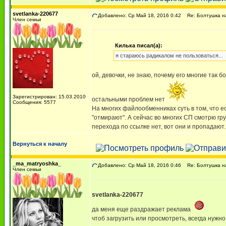
svetlanka-220677
Добавлено: Ср Май 18, 2016 0:42
Re: Болтушка н
Член семьи
Килька писал(а):
я стараюсь радикалом не пользоваться...
ой, девочки, не знаю, почему его многие так бо
Зарегистрирован: 15.03.2010
остальными проблем нет
Сообщения: 5577
На многих файлообменниках суть в том, что ес
"отмирают". А сейчас во многих СП смотрю гру
перехода по ссылке нет, вот они и пропадают.
Вернуться к началу
_ma_matryoshka_
Добавлено: Ср Май 18, 2016 0:46
Re: Болтушка н
Член семьи
svetlanka-220677
да меня еще раздражает реклама
чтоб загрузить или просмотреть, всегда нужн