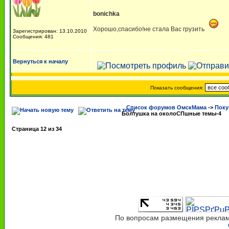
bonichka
Хорошо,спасибо!не стала Вас грузить
Зарегистрирован: 13.10.2010
Сообщения: 481
Вернуться к началу
Показать сообщения:
Список форумов ОмскМама
->
Поку
Болтушка на околоСПшные темы-4
Страница
12
из
34
По вопросам размещения рекламы