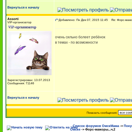
Вернуться к началу
Assorti
Добавлено: Пн Дек 07, 2015 11:45
Re: Форс-мажор
VIP-организатор
очень сильно болеет ребёнок
в темах - по возможности
Зарегистрирован: 13.07.2013
Сообщения: 71146
Вернуться к началу
Показать сообщения:
Список форумов ОмскМама
->
Поку
Омске
->
Форс-мажоры...ч.2