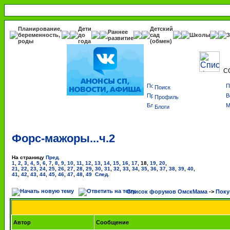
Планирование,
Дети
Детский
Раннее
беременность,
до
сад
Школы
З
развитие
роды
года
(обмен)
С
Поиск
Профиль
Блоги
Форс-мажоры...ч.2
На страницу
Пред.
1
,
2
,
3
,
4
,
5
,
6
,
7
,
8
,
9
,
10
,
11
,
12
,
13
,
14
,
15
,
16
,
17
,
18
,
19
,
20
,
21
,
22
,
23
,
24
,
25
,
26
,
27
,
28
,
29
,
30
,
31
,
32
,
33
,
34
,
35
,
36
,
37
,
38
,
39
,
40
,
41
,
42
,
43
,
44
,
45
,
46
,
47
,
48
,
49
След.
Список форумов ОмскМама
->
Поку
Автор
Сообщение