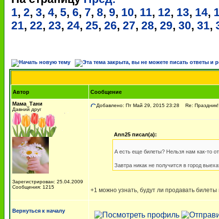
1
,
2
,
3
,
4
,
5
,
6
,
7
,
8
,
9
,
10
,
11
,
12
,
13
,
14
,
21
,
22
,
23
,
24
,
25
,
26
,
27
,
28
,
29
,
30
,
31
,
Автор
Сообщение
Мама_Тани
Добавлено: Пт Май 29, 2015 23:28
Re: Праздник!!!
Давний друг
Ann25 писал(а):
А есть еще билеты? Нельзя нам как-то о
Завтра никак не получится в город выеха
Зарегистрирован: 25.04.2009
Сообщения: 1215
+1 можно узнать, будут ли продавать билеты 
Вернуться к началу