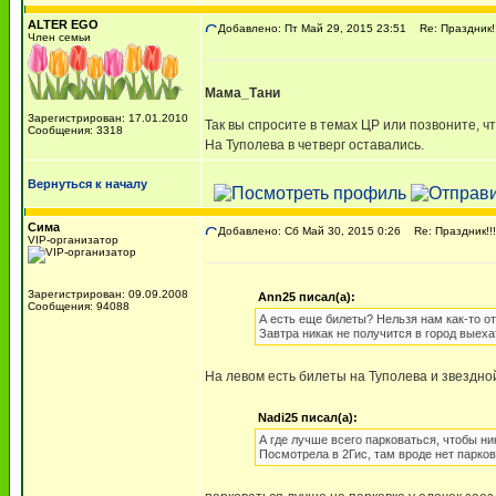
ALTER EGO
Добавлено: Пт Май 29, 2015 23:51
Re: Праздник!!!
Член семьи
Мама_Тани
Зарегистрирован: 17.01.2010
Так вы спросите в темах ЦР или позвоните, 
Сообщения: 3318
На Туполева в четверг оставались.
Вернуться к началу
Сима
Добавлено: Сб Май 30, 2015 0:26
Re: Праздник!!!!
VIP-организатор
Зарегистрирован: 09.09.2008
Ann25 писал(а):
Сообщения: 94088
А есть еще билеты? Нельзя нам как-то от
Завтра никак не получится в город выеха
На левом есть билеты на Туполева и звездно
Nadi25 писал(а):
А где лучше всего парковаться, чтобы ни
Посмотрела в 2Гис, там вроде нет парков