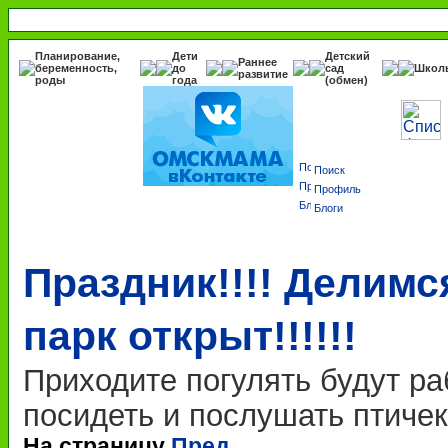
Планирование,
Дети
Детский
Раннее
беременность,
до
сад
Школ
развитие
роды
года
(обмен)
Поиск
Профиль
Блоги
Праздник!!!! Делимс
парк открыт!!!!!!
Приходите погулять будут ра
посидеть и послушать птичек)
На страницу
Пред.