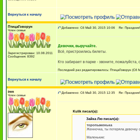
Вернуться к началу
ПтицаГоворун
Добавлено: Сб Май 30, 2015 10:06
Re: Праздник!!!
Член семьи
Девочки, выручайте
.
Всё, пристроились билеты.
Зарегистрирован: 10.08.2011
Сообщения: 8392
Кто забирает в парке - звоните, пожалуйста, 
Последний раз редактировалось: ПтицаГоворун (Сб Ма
Вернуться к началу
iren
Добавлено: Сб Май 30, 2015 12:35
Re: Праздник!!!
Член семьи
Kulik писал(а):
Зайка Лю писал(а):
торопыженька
Женночка, ты потеряла девочку 
Маленькие: