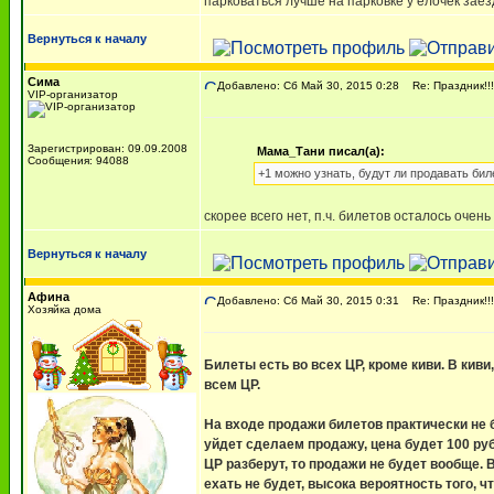
парковаться лучше на парковке у елочек зае
Вернуться к началу
Сима
Добавлено: Сб Май 30, 2015 0:28
Re: Праздник!!!!
VIP-организатор
Зарегистрирован: 09.09.2008
Мама_Тани писал(а):
Сообщения: 94088
+1 можно узнать, будут ли продавать бил
скорее всего нет, п.ч. билетов осталось очен
Вернуться к началу
Афина
Добавлено: Сб Май 30, 2015 0:31
Re: Праздник!!!!
Хозяйка дома
Билеты есть во всех ЦР, кроме киви. В киви
всем ЦР.
На входе продажи билетов практически не б
уйдет сделаем продажу, цена будет 100 руб
ЦР разберут, то продажи не будет вообще. 
ехать не будет, высока вероятность того, 