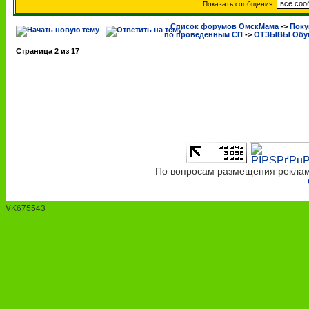
Показать сообщения:
Список форумов ОмскМама
->
Поку
по проведенным СП
->
ОТЗЫВЫ Обув
Страница
2
из
17
По вопросам размещения рекламы
VK675543