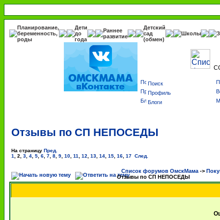
Планирование,
Дети
Детский
Раннее
беременность,
до
сад
Школы
З
развитие
роды
года
(обмен)
С
Поиск
Профиль
Блоги
Отзывы по СП НЕПОСЕДЫ
На страницу
Пред.
1
,
2
,
3
,
4
,
5
,
6
,
7
,
8
,
9
,
10
,
11
,
12
,
13
,
14
,
15
,
16
,
17
След.
Список форумов ОмскМама
->
Поку
Отзывы по СП НЕПОСЕДЫ
Оц