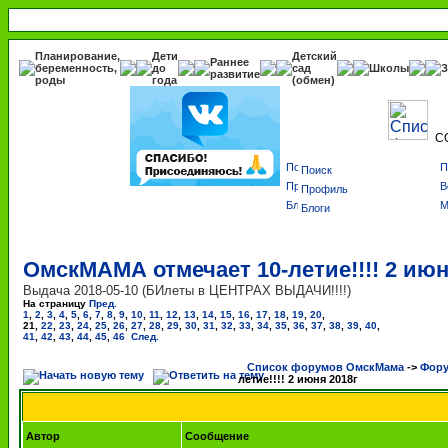
Планирование,
Дети
Детский
Раннее
беременность,
до
сад
Школы
З
развитие
роды
года
(обмен)
С
Поиск
Профиль
Блоги
ОмскМАМА отмечает 10-летие!!!! 2 июн
Выдача 2018-05-10 (БИлеты в ЦЕНТРАХ ВЫДАЧИ!!!!)
На страницу
Пред.
1
,
2
,
3
,
4
,
5
,
6
,
7
,
8
,
9
,
10
,
11
,
12
,
13
,
14
,
15
,
16
,
17
,
18
,
19
,
20
,
21
,
22
,
23
,
24
,
25
,
26
,
27
,
28
,
29
,
30
,
31
,
32
,
33
,
34
,
35
,
36
,
37
,
38
,
39
,
40
,
41
,
42
,
43
,
44
,
45
,
46
След.
Список форумов ОмскМама
->
Фору
летие!!!! 2 июня 2018г
Автор
Сообщение