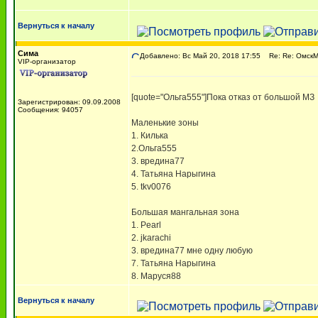
Вернуться к началу
Сима
Добавлено: Вс Май 20, 2018 17:55
Re: Re: ОмскМА
VIP-организатор
[quote="Ольга555"]Пока отказ от большой МЗ
Зарегистрирован: 09.09.2008
Сообщения: 94057
Маленькие зоны
1. Килька
2.Ольга555
3. вредина77
4. Татьяна Нарыгина
5. tkv0076
Большая мангальная зона
1. Pearl
2. jkarachi
3. вредина77 мне одну любую
7. Татьяна Нарыгина
8. Маруся88
Вернуться к началу