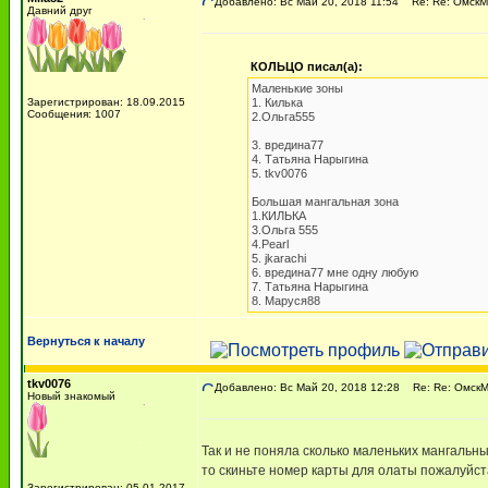
Добавлено: Вс Май 20, 2018 11:54
Re: Re: ОмскМА
Давний друг
КОЛЬЦО писал(а):
Маленькие зоны
Зарегистрирован: 18.09.2015
1. Килька
Сообщения: 1007
2.Ольга555
3. вредина77
4. Татьяна Нарыгина
5. tkv0076
Большая мангальная зона
1.КИЛЬКА
3.Ольга 555
4.Pearl
5. jkarachi
6. вредина77 мне одну любую
7. Татьяна Нарыгина
8. Маруся88
Вернуться к началу
tkv0076
Добавлено: Вс Май 20, 2018 12:28
Re: Re: ОмскМА
Новый знакомый
Так и не поняла сколько маленьких мангальных
то скиньте номер карты для олаты пожалуйста
Зарегистрирован: 05.01.2017