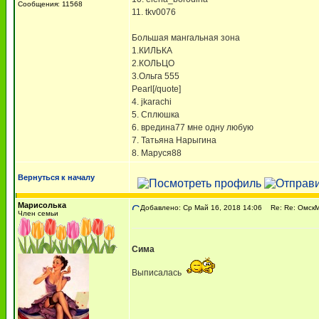
Сообщения: 11568
11. tkv0076
Большая мангальная зона
1.КИЛЬКА
2.КОЛЬЦО
3.Ольга 555
Pearl[/quote]
4. jkarachi
5. Сплюшка
6. вредина77 мне одну любую
7. Татьяна Нарыгина
8. Маруся88
Вернуться к началу
Марисолька
Добавлено: Ср Май 16, 2018 14:06
Re: Re: ОмскМА
Член семьи
Сима
Выписалась