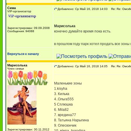
Сима
Добавлено: Ср Май 16, 2018 14:03
Re: Re: ОмскМА
VIP-организатор
Марисолька
Зарегистрирован: 09.09.2008
конечно думайте время пока есть.
Сообщения: 94088
в прошлом году парк хотел продать все зоны 
Вернуться к началу
Марисолька
Добавлено: Ср Май 16, 2018 14:05
Re: Re: ОмскМА
Член семьи
Маленькие зоны
1.kisyha
3. Килька
4..Ольга555
5 Сплюшка
6. Mila82
7. вредина77
8. Татьяна Нарыгина
9. Олесюнчик
Зарегистрирован: 30.11.2012
10. elena_borodina