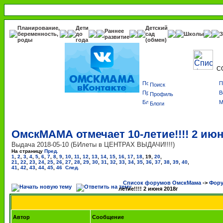
Планирование,
Дети
Детский
Раннее
беременность,
до
сад
Школы
З
развитие
роды
года
(обмен)
С
Поиск
Профиль
Блоги
ОмскМАМА отмечает 10-летие!!!! 2 июн
Выдача 2018-05-10 (БИлеты в ЦЕНТРАХ ВЫДАЧИ!!!!)
На страницу
Пред.
1
,
2
,
3
,
4
,
5
,
6
,
7
,
8
,
9
,
10
,
11
,
12
,
13
,
14
,
15
,
16
,
17
,
18
,
19
,
20
,
21
,
22
,
23
,
24
,
25
,
26
,
27
,
28
,
29
,
30
,
31
,
32
,
33
,
34
,
35
,
36
,
37
,
38
,
39
,
40
,
41
,
42
,
43
,
44
,
45
,
46
След.
Список форумов ОмскМама
->
Фору
летие!!!! 2 июня 2018г
Автор
Сообщение