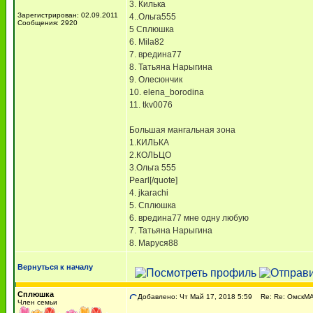
3. Килька
Зарегистрирован: 02.09.2011
4..Ольга555
Сообщения: 2920
5 Сплюшка
6. Mila82
7. вредина77
8. Татьяна Нарыгина
9. Олесюнчик
10. elena_borodina
11. tkv0076
Большая мангальная зона
1.КИЛЬКА
2.КОЛЬЦО
3.Ольга 555
Pearl[/quote]
4. jkarachi
5. Сплюшка
6. вредина77 мне одну любую
7. Татьяна Нарыгина
8. Маруся88
Вернуться к началу
Сплюшка
Добавлено: Чт Май 17, 2018 5:59
Re: Re: ОмскМАМ
Член семьи