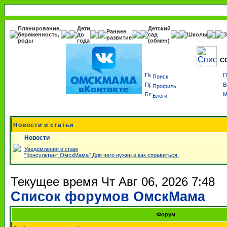
Планирование,
Дети
Детский
Раннее
беременность,
до
сад
Школы
З
развитие
роды
года
(обмен)
С
Поиск
Профиль
Блоги
Новости и статьи
Новости
Уведомления и спам
"Консультант ОмскМама" Для чего нужен и как справиться.
Текущее время Чт Авг 06, 2026 7:48
Список форумов ОмскМама
Форум