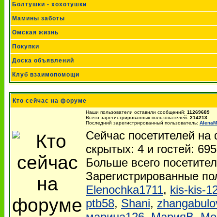
Болтушки - хохотушки
Мамины заботы
Омская жизнь
Покупки
Доска объявлений
Клуб взаимопомощи
Кто сейчас на форуме
Наши пользователи оставили сообщений:
11269689
Всего зарегистрированных пользователей:
214213
Последний зарегистрированный пользователь:
AlenaM
Сейчас посетителей на
скрытых: 4 и гостей: 69
Больше всего посетител
Зарегистрированные по
Elenochka1711
,
kis-kis-1
ptb58
,
Shani
,
zhangabulo
марина126
,
МарияВ
,
Ме