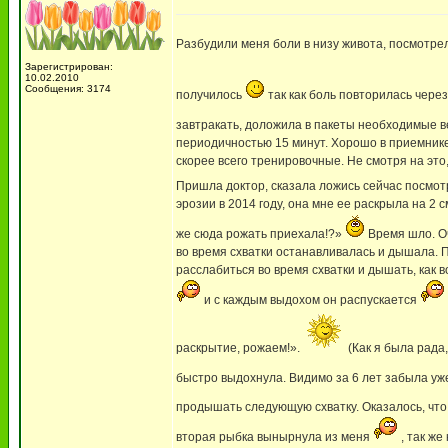
Разбудили меня боли в низу живота, посмотре
Зарегистрирован:
10.02.2010
Сообщения: 3174
получилось
так как боль повторилась через
завтракать, доложила в пакеты необходимые ве
периодичностью 15 минут. Хорошо в приемнике н
скорее всего тренировочные. Не смотря на это,
Пришла доктор, сказала ложись сейчас посмот
эрозии в 2014 году, она мне ее раскрыла на 2 с
же сюда рожать приехала!?»
Время шло. О
во время схватки останавливалась и дышала. 
расслабиться во время схватки и дышать, как 
и с каждым выдохом он распускается
раскрытие, рожаем!».
(Как я была рада,
быстро выдохнула. Видимо за 6 лет забыла уж
продышать следующую схватку. Оказалось, что
вторая рыбка вынырнула из меня
, так же