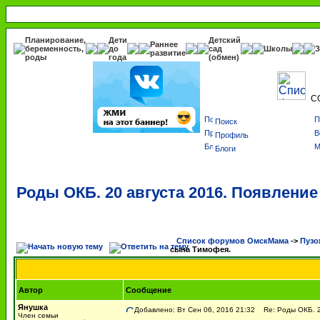
Планирование,
Дети
Детский
Раннее
беременность,
до
сад
Школы
З
развитие
роды
года
(обмен)
С
Поиск
Профиль
Блоги
Роды ОКБ. 20 августа 2016. Появлени
Список форумов ОмскМама
->
Пузо
сына Тимофея.
Автор
Сообщение
Янушка
Добавлено: Вт Сен 06, 2016 21:32
Re: Роды ОКБ. 2
Член семьи