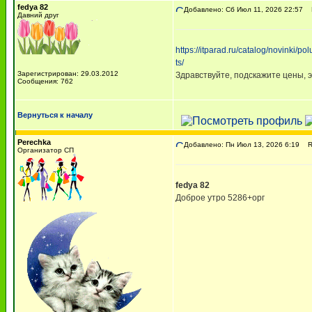
fedya 82
Добавлено: Сб Июл 11, 2026 22:57
R
Давний друг
https://itparad.ru/catalog/novinki/
ts/
Зарегистрирован: 29.03.2012
Здравствуйте, подскажите цены, э
Сообщения: 762
Вернуться к началу
Perechka
Добавлено: Пн Июл 13, 2026 6:19
Re
Организатор СП
fedya 82
Доброе утро 5286+орг