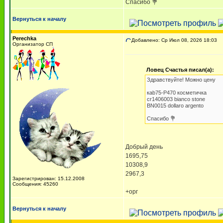
Спасибо 💐
Вернуться к началу
Perechka
Добавлено: Ср Июл 08, 2026 18:03
R
Организатор СП
Ловец Счастья писал(а):
Здравствуйте! Можно цену
кab75-P470 косметичка
cr1406003 bianco stone
BN0015 dollaro argento
Спасибо 💐
Добрый день
1695,75
10308,9
2967,3
Зарегистрирован: 15.12.2008
Сообщения: 45260
+орг
Вернуться к началу