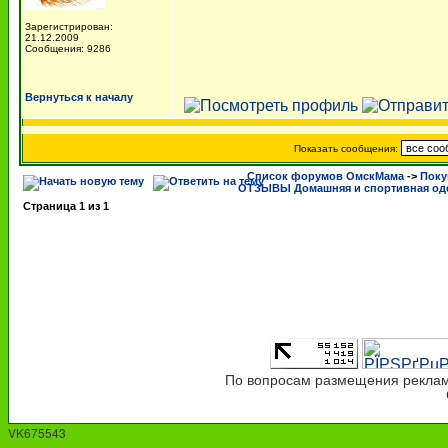
Зарегистрирован:
21.12.2009
Сообщения: 9286
Вернуться к началу
Показать сообщения:
Список форумов ОмскМама
->
Поку
ОТЗЫВЫ Домашняя и спортивная од
Страница
1
из
1
По вопросам размещения рекламы
VK675543