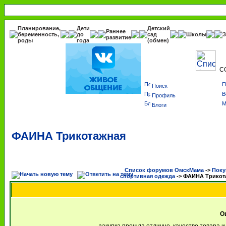
Планирование,
Дети
Детский
Раннее
беременность,
до
сад
Школы
З
развитие
роды
года
(обмен)
С
Поиск
Профиль
Блоги
ФАИНА Трикотажная
Список форумов ОмскМама
->
Поку
спортивная одежда
->
ФАИНА Трикот
О