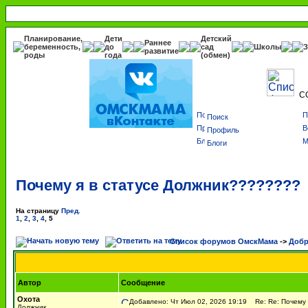
Планирование,
Дети
Детский
Раннее
беременность,
до
сад
Школы
З
развитие
роды
года
(обмен)
С
Поиск
Профиль
Блоги
Почему я в статусе Должник????????
На страницу
Пред.
1
,
2
,
3
,
4
,
5
Список форумов ОмскМама
->
Добр
Автор
Сообщение
Охота
Добавлено: Чт Июл 02, 2026 19:19
Re: Re: Почему 
Должник