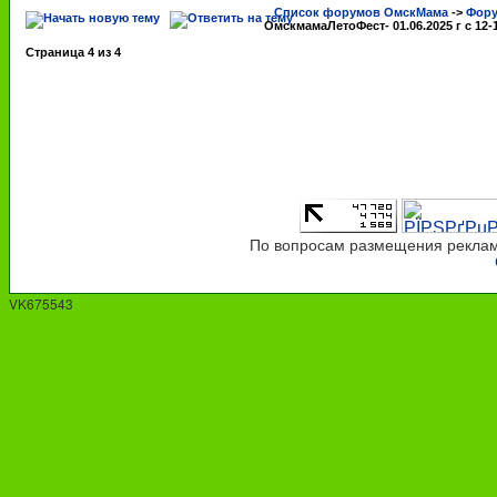
Список форумов ОмскМама
->
Фору
ОмскмамаЛетоФест- 01.06.2025 г с 12-
Страница
4
из
4
По вопросам размещения рекламы
VK675543