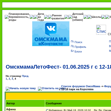
Планирование,
Дети
Детский
Раннее
беременность,
до
сад
Школы
З
развитие
роды
года
(обмен)
С
Поиск
Профиль
Блоги
ОмскмамаЛетоФест- 01.06.2025 г с 12-1
На страницу
Пред.
1
,
2
,
3
,
4
Список форумов ОмскМама
->
Фору
с 12-18 парк на Королева
Автор
Сообщение
Афина
Добавлено: Вт Май 19, 2026 10:32
Re: Re: Омскма