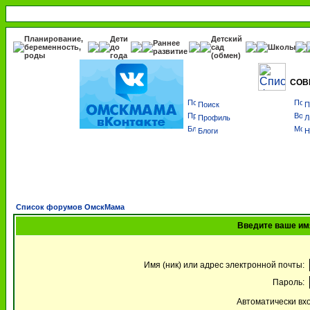
Планирование,
Дети
Детский
Раннее
беременность,
до
сад
Школы
развитие
роды
года
(обмен)
СОВ
Поиск
П
Профиль
Л
Блоги
Н
Список форумов ОмскМама
Введите ваше имя
Имя (ник) или адрес электронной почты:
Пароль:
Автоматически вх