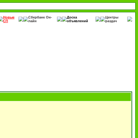
Новые
Сбербанк Он-
Доска
Центры
СП
лайн
объявлений
раздач