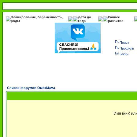
Планирование, беременность,
Дети до
Раннее
роды
года
развитие
Поиск
Профиль
Блоги
Список форумов ОмскМама
Имя (ник) ил