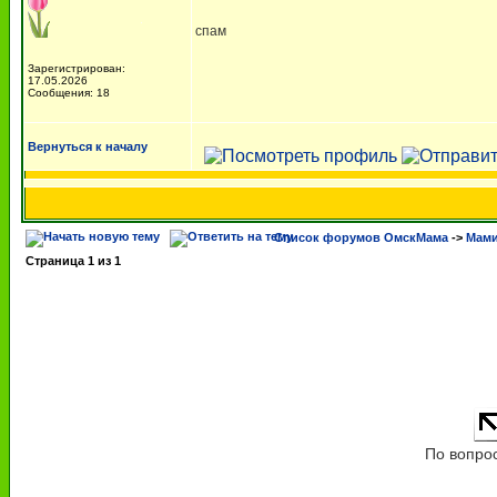
спам
Зарегистрирован:
17.05.2026
Сообщения: 18
Вернуться к началу
Список форумов ОмскМама
->
Мами
Страница
1
из
1
По вопро