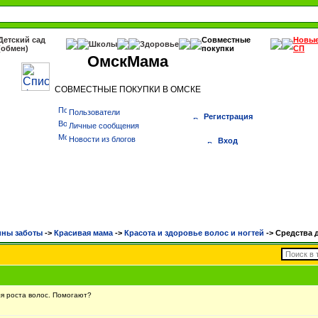
Детский сад
Совместные
Новы
Школы
Здоровье
(обмен)
покупки
СП
ОмскМама
СОВМЕСТНЫЕ ПОКУПКИ В ОМСКЕ
Пользователи
Регистрация
Личные сообщения
Новости из блогов
Вход
ны заботы
->
Красивая мама
->
Красота и здоровье волос и ногтей
->
Средства 
я роста волос. Помогают?