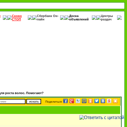
е
Скоро
Сбербанк Он-
Доска
Центры
СТОП
лайн
объявлений
раздач
для роста волос. Помогают?
Поделиться: