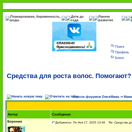
Планирование, беременность,
Дети до
Раннее
роды
года
развитие
Поиск
Профиль
Блоги
Средства для роста волос. Помогают?
Список форумов ОмскМама
->
Мами
Автор
Сообщение
Борония
Добавлено: Пн Ноя 17, 2025 13:46
Re: Средства дл