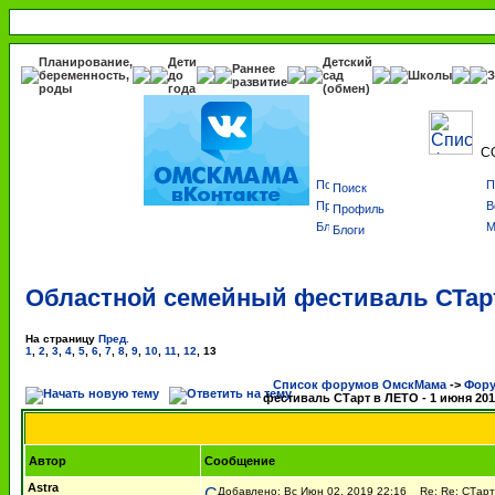
Планирование,
Дети
Детский
Раннее
беременность,
до
сад
Школы
З
развитие
роды
года
(обмен)
С
Поиск
Профиль
Блоги
Областной семейный фестиваль СТарт 
На страницу
Пред.
1
,
2
,
3
,
4
,
5
,
6
,
7
,
8
,
9
,
10
,
11
,
12
,
13
Список форумов ОмскМама
->
Фору
фестиваль СТарт в ЛЕТО - 1 июня 2019
Автор
Сообщение
Astra
Добавлено: Вс Июн 02, 2019 22:16
Re: Re: СТарт