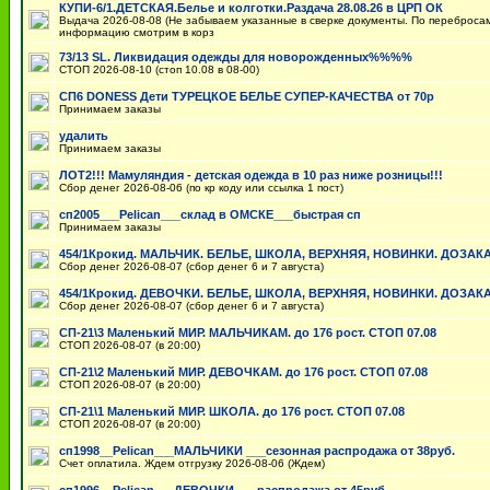
КУПИ-6/1.ДЕТСКАЯ.Белье и колготки.Раздача 28.08.26 в ЦРП ОК
Выдача 2026-08-08 (Не забываем указанные в сверке документы. По переброса
информацию смотрим в корз
73/13 SL. Ликвидация одежды для новорожденных%%%%
СТОП 2026-08-10 (стоп 10.08 в 08-00)
СП6 DONЕSS Дети ТУРЕЦКОЕ БЕЛЬЕ СУПЕР-КАЧЕСТВА от 70р
Принимаем заказы
удалить
Принимаем заказы
ЛОТ2!!! Мамуляндия - детская одежда в 10 раз ниже розницы!!!
Сбор денег 2026-08-06 (по кр коду или ссылка 1 пост)
сп2005___Pelican___склад в ОМСКЕ___быстрая сп
Принимаем заказы
454/1Крокид. МАЛЬЧИК. БЕЛЬЕ, ШКОЛА, ВЕРХНЯЯ, НОВИНКИ. ДОЗАК
Сбор денег 2026-08-07 (сбор денег 6 и 7 августа)
454/1Крокид. ДЕВОЧКИ. БЕЛЬЕ, ШКОЛА, ВЕРХНЯЯ, НОВИНКИ. ДОЗАК
Сбор денег 2026-08-07 (сбор денег 6 и 7 августа)
СП-21\3 Маленький МИР. МАЛЬЧИКАМ. до 176 рост. СТОП 07.08
СТОП 2026-08-07 (в 20:00)
СП-21\2 Маленький МИР. ДЕВОЧКАМ. до 176 рост. СТОП 07.08
СТОП 2026-08-07 (в 20:00)
СП-21\1 Маленький МИР. ШКОЛА. до 176 рост. СТОП 07.08
СТОП 2026-08-07 (в 20:00)
сп1998__Pelican___МАЛЬЧИКИ ___сезонная распродажа от 38руб.
Счет оплатила. Ждем отгрузку 2026-08-06 (Ждем)