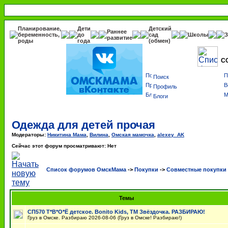
Планирование,
Дети
Детский
Раннее
беременность,
до
сад
Школы
З
развитие
роды
года
(обмен)
С
Поиск
Профиль
Блоги
Одежда для детей прочая
Модераторы:
Никитина Мама
,
Вилина
,
Омская мамочка
,
alexey_AK
Сейчас этот форум просматривают: Нет
Список форумов ОмскМама
->
Покупки
->
Cовместные покупки
Темы
СП570 Т*В*О*Ё детское. Bonito Kids, ТМ Звёздочка. РАЗБИРАЮ!
Груз в Омске. Разбираю 2026-08-06 (Груз в Омске! Разбираю!)