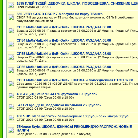
1595 ПЛЕЙ ТУДЕЙ. ДЕВОЧКИ. ШКОЛА, ПОВСЕДНЕВКА. СНИЖЕНИЕ ЦЕ
ПРИНИМАЮ ДОЗАКАЗЫ
335-VERY GOOD СБОР 7-8 августа на карту ТБанка
СБОР 7-8 августа на карту ТБанка без комиссии (можно по СБП) В сообщении
получателю пишем посл
СП53 МаЛьЧиШкИ и ДеВчОнКи. ШКОЛА РАЗДАЧА 08.08
Выдача 2026-08-08 (Раздача состоится 08.08.2026 в ЦУ Модники (Красный Путь,
цоколь, каб.7). Дата
СП54 МаЛьЧиШкИ и ДеВчОнКи. ШКОЛА РАЗДАЧА 08.08
Выдача 2026-08-08 (Раздача состоится 08.08.2026 в ЦУ Модники (Красный Путь,
цоколь, каб.7). Дата
СП55 МаЛьЧиШкИ и ДеВчОнКи. ШКОЛА РАЗДАЧА 08.08
Выдача 2026-08-08 (Раздача состоится 08.08.2026 в ЦУ Модники (Красный Путь,
цоколь, каб.7). Дата
СП56 МаЛьЧиШкИ и ДеВчОнКи. ШКОЛА РАЗДАЧА 08.08
Выдача 2026-08-08 (Раздача состоится 08.08.2026 в ЦУ Модники (Красный Путь,
цоколь, каб.7). Дата
СП61 МаЛьЧиШкИ и ДеВчОнКи. ШКОЛА и повседневная СТОП 07.08
Сбор денег 2026-08-08 (СБОР ДЕНЕГ состоится 08.08.2026 на карты (СБ, Тинь
данные карты в сверке
458 Акция_Stella %SALE% футболка 100 рублей
СТОП 2026-08-09 (Стоп 09.08 в 18-00)
647 Letsgo_Дети_водолазка школьная 250 рублей
СТОП 2026-08-09 (Стоп 09.08 в 18-00)
108 ЧНИ_Игла колготки белые/черные 100руб, носки махра 30руб
СТОП 2026-08-09 (Стоп 09.08 в 18-00)
75House Style. ШКОЛА. ДЖИНСЫ РЕКОМЕНДУЮ РАСПРОЖ. НОВЫЕ
НАЛИЧ
Сбор денег 2026-08-07 (сбор денег 6 и 7 августа)