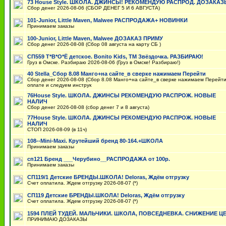
73 House Style. ШКОЛА. ДЖИНСЫ! РЕКОМЕНДУЮ РАСПРОД. ДОЗАКА
Сбор денег 2026-08-06 (СБОР ДЕНЕГ 5 И 6 АВГУСТА)
101-Junior, Little Maven, Malwee РАСПРОДАЖА+ НОВИНКИ
Принимаем заказы
100-Junior, Little Maven, Malwee ДОЗАКАЗ ПРИМУ
Сбор денег 2026-08-08 (Сбор 08 августа на карту СБ )
СП559 Т*В*О*Ё детское. Bonito Kids, ТМ Звёздочка. РАЗБИРАЮ!
Груз в Омске. Разбираю 2026-08-06 (Груз в Омске! Разбираю!)
40 Stella_Сбор 8.08 Манго+на сайте_в сверке нажимаем Перейти
Сбор денег 2026-08-08 (Сбор 8.08 Манго+на сайте_в сверке нажимаем Перейти
оплате и следуем инструк
76House Style. ШКОЛА. ДЖИНСЫ РЕКОМЕНДУЮ РАСПРОЖ. НОВЫЕ
НАЛИЧ
Сбор денег 2026-08-08 (сбор денег 7 и 8 августа)
77House Style. ШКОЛА. ДЖИНСЫ РЕКОМЕНДУЮ РАСПРОЖ. НОВЫЕ
НАЛИЧ
СТОП 2026-08-09 (в 11ч)
108--Mini-Maxi. Крутейший бренд 80-164.+ШКОЛА
Принимаем заказы
сп121 Бренд ___Черубино__РАСПРОДАЖА от 100р.
Принимаем заказы
СП119/1 Детские БРЕНДЫ.ШКОЛА! Deloras, Ждём отгрузку
Счет оплатила. Ждем отгрузку 2026-08-07 (*)
СП119 Детские БРЕНДЫ.ШКОЛА! Deloras, Ждём отгрузку
Счет оплатила. Ждем отгрузку 2026-08-07 (*)
1594 ПЛЕЙ ТУДЕЙ. МАЛЬЧИКИ. ШКОЛА, ПОВСЕДНЕВКА. СНИЖЕНИЕ Ц
ПРИНИМАЮ ДОЗАКАЗЫ