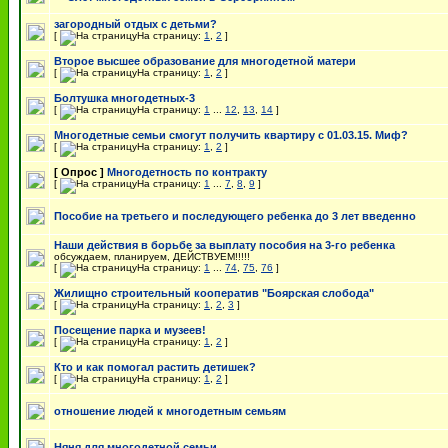
загородный отдых с детьми?
[
На страницу:
1
,
2
]
Второе высшее образование для многодетной матери
[
На страницу:
1
,
2
]
Болтушка многодетных-3
[
На страницу:
1
...
12
,
13
,
14
]
Многодетные семьи смогут получить квартиру с 01.03.15. Миф?
[
На страницу:
1
,
2
]
[ Опрос ]
Многодетность по контракту
[
На страницу:
1
...
7
,
8
,
9
]
Пособие на третьего и последующего ребенка до 3 лет введенно
Наши действия в борьбе за выплату пособия на 3-го ребенка
обсуждаем, планируем, ДЕЙСТВУЕМ!!!!!
[
На страницу:
1
...
74
,
75
,
76
]
Жилищно строительный кооператив "Боярская слобода"
[
На страницу:
1
,
2
,
3
]
Посещение парка и музеев!
[
На страницу:
1
,
2
]
Кто и как помогал растить детишек?
[
На страницу:
1
,
2
]
отношение людей к многодетным семьям
Няня для многодетной семьи