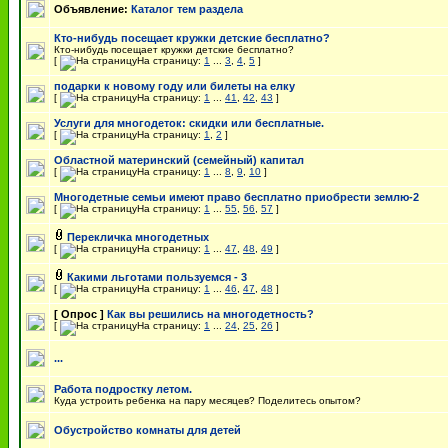
Объявление:
Каталог тем раздела
Кто-нибудь посещает кружки детские бесплатно?
Кто-нибудь посещает кружки детские бесплатно?
[
На страницу:
1
...
3
,
4
,
5
]
подарки к новому году или билеты на елку
[
На страницу:
1
...
41
,
42
,
43
]
Услуги для многодеток: скидки или бесплатные.
[
На страницу:
1
,
2
]
Областной материнский (семейный) капитал
[
На страницу:
1
...
8
,
9
,
10
]
Многодетные семьи имеют право бесплатно приобрести землю-2
[
На страницу:
1
...
55
,
56
,
57
]
Перекличка многодетных
[
На страницу:
1
...
47
,
48
,
49
]
Какими льготами пользуемся - 3
[
На страницу:
1
...
46
,
47
,
48
]
[ Опрос ]
Как вы решились на многодетность?
[
На страницу:
1
...
24
,
25
,
26
]
...
Работа подростку летом.
Куда устроить ребенка на пару месяцев? Поделитесь опытом?
Обустройство комнаты для детей