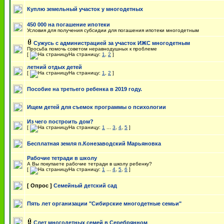
Куплю земельный участок у многодетных
450 000 на погашение ипотеки
Условия для получения субсидии для погашения ипотеки многодетным
Сужусь с администрацией за участок ИЖС многодетным
Просьба помочь советом неравнодушных к проблеме
[
На страницу:
1
,
2
]
летний отдых детей
[
На страницу:
1
,
2
]
Пособие на третьего ребенка в 2019 году.
Ищем детей для съемок программы о психологии
Из чего построить дом?
[
На страницу:
1
...
3
,
4
,
5
]
Бесплатная земля п.Конезаводский Марьяновка
Рабочие тетради в школу
А Вы покупаете рабочие тетради в школу ребенку?
[
На страницу:
1
...
4
,
5
,
6
]
[ Опрос ]
Семейный детский сад
Пять лет организации "Сибирские многодетные семьи"
Слет многодетных семей в Серебрянном