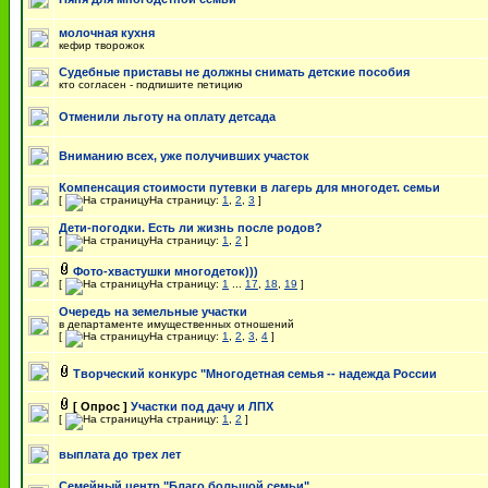
молочная кухня
кефир творожок
Судебные приставы не должны снимать детские пособия
кто согласен - подпишите петицию
Отменили льготу на оплату детсада
Вниманию всех, уже получивших участок
Компенсация стоимости путевки в лагерь для многодет. семьи
[
На страницу:
1
,
2
,
3
]
Дети-погодки. Есть ли жизнь после родов?
[
На страницу:
1
,
2
]
Фото-хвастушки многодеток)))
[
На страницу:
1
...
17
,
18
,
19
]
Очередь на земельные участки
в департаменте имущественных отношений
[
На страницу:
1
,
2
,
3
,
4
]
Творческий конкурс "Многодетная семья -- надежда России
[ Опрос ]
Участки под дачу и ЛПХ
[
На страницу:
1
,
2
]
выплата до трех лет
Семейный центр "Благо большой семьи"