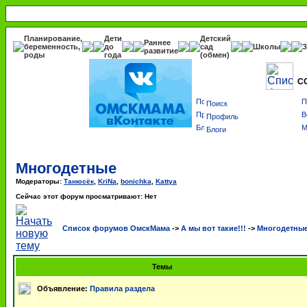
Планирование,
Дети
Детский
Раннее
беременность,
до
сад
Школы
З
развитие
роды
года
(обмен)
С
Поиск
Профиль
Блоги
Многодетные
Модераторы:
Танюсёк
,
KriNa
,
bonichka
,
Kattya
Сейчас этот форум просматривают: Нет
Список форумов ОмскМама
->
А мы вот такие!!!
->
Многодетны
Темы
Объявление:
Правила раздела