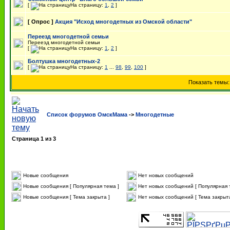
[
На страницу:
1
,
2
]
[ Опрос ]
Акция "Исход многодетных из Омской области"
Переезд многодетной семьи
Переезд многодетной семьи
[
На страницу:
1
,
2
]
Болтушка многодетных-2
[
На страницу:
1
...
98
,
99
,
100
]
Показать темы
Список форумов ОмскМама
->
Многодетные
Страница
1
из
3
Новые сообщения
Нет новых сообщений
Новые сообщения [ Популярная тема ]
Нет новых сообщений [ Популярная 
Новые сообщения [ Тема закрыта ]
Нет новых сообщений [ Тема закрыта