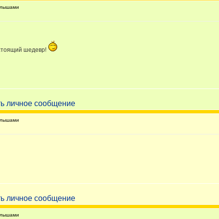
алышами
астоящий шедевр!
алышами
алышами