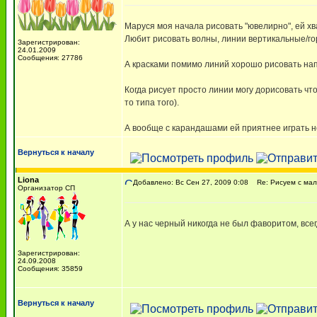
Маруся моя начала рисовать "ювелирно", ей хва
Любит рисовать волны, линии вертикальные/гориз
Зарегистрирован:
24.01.2009
Сообщения: 27786
А красками помимо линий хорошо рисовать напри
Когда рисует просто линии могу дорисовать что-
то типа того).
А вообще с карандашами ей приятнее играть не 
Вернуться к началу
Liona
Добавлено: Вс Сен 27, 2009 0:08
Re: Рисуем с ма
Организатор СП
А у нас черный никогда не был фаворитом, всег
Зарегистрирован:
24.09.2008
Сообщения: 35859
Вернуться к началу