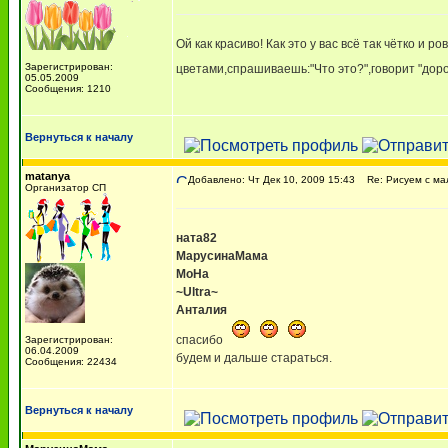
Ой как красиво! Как это у вас всё так чётко 
Зарегистрирован:
цветами,спрашиваешь:"Что это?",говорит "доро
05.05.2009
Сообщения: 1210
Вернуться к началу
matanya
Добавлено: Чт Дек 10, 2009 15:43
Re: Рисуем с м
Организатор СП
ната82
МарусинаМама
МоНа
~Ultra~
Анталия
спасибо
Зарегистрирован:
06.04.2009
будем и дальше стараться.
Сообщения: 22434
Вернуться к началу