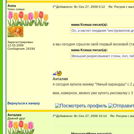
Astra
Добавлено: Вс Сен 27, 2009 0:12
Re: Рисуем с ма
Член семьи
мама Ксюша писал(а):
Ох, а насчет поедания "инструментов дл
Зарегистрирован:
а мы сегодня сгрызли свой первый восковой (т
12.03.2009
Сообщения: 24194
мама Ксюша писал(а):
Меньшая разрисовывает стены, пол, таб
Анталия
я сегодня купила книжку "Умный карандаш" с 2 
вам, наверное, можно уже купить рисовалку с 3
Вернуться к началу
Анталия
Добавлено: Вс Сен 27, 2009 10:14
Re: Рисуем с м
Давний друг
МарусинаМама писал(а):