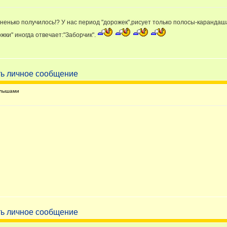
и ровненько получилось!? У нас период "дорожек",рисует только полосы-каран
жки" иногда отвечает:"Заборчик".
алышами