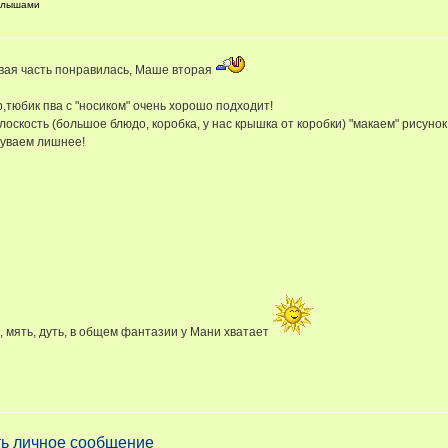
алышами
рвая часть понравилась, Маше вторая
р,тюбик пва с "носиком" очень хорошо подходит!
лоскость (большое блюдо, коробка, у нас крышка от коробки) "макаем" рисуно
дуваем лишнее!
ь, мять, дуть, в общем фантазии у Мани хватает