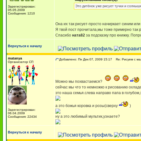
Это дитёнок уже рисует тучки и солныш
Зарегистрирован:
05.05.2009
Сообщения: 1210
Она их так рисует-просто начиркает синим или
Я твой пост прочитала,мы тоже примерно так ри
Спасибо
ната82
за подсказку про книжку. Попр
Вернуться к началу
matanya
Добавлено: Пн Дек 07, 2009 15:17
Re: Рисуем с м
Организатор СП
Можно мы похвастаемся?
сейчас мы что то немножко к рисованию охладе
это наша семья.слева направо папа в голубом,
а это божья коровка и розы(сверху
)
Зарегистрирован:
06.04.2009
ну а это любимый мультик,узнаете?
Сообщения: 22434
Вернуться к началу