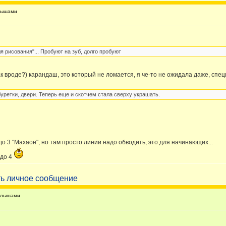
лышами
я рисования"... Пробуют на зуб, долго пробуют
ак вроде?) карандаш, это который не ломается, я че-то не ожидала даже, спе
уретки, двери. Теперь еще и скотчем стала сверху украшать.
до 3 "Махаон", но там просто линии надо обводить, это для начинающих...
 до 4
алышами