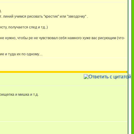
.
. линий учимся рисовать "крестик" или "звездочку" .
ту, получается след и тд..)
ь не нужно, чтобы ре не чувствовал себя намного хуже вас рисующим (что-
 и туда их по одному....
рищепка и мишка и т.д.