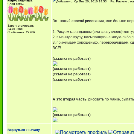
МарусинаМама
Добавлено: Ср Янв 20, 2010 19:53
Re: Рисуем с м
Член семьи
Вот новый
способ рисования
, мне больше пе
Зарегистрирован:
24.01.2009
1. Рисуем карандашом (или сразу клеем) конту
Сообщения: 27786
2. в манную крупу, насыпанную на какую-либо п
3. прижимаем хорошенько, переворачиваем, с
ВСЁ!
(ссылка не работает)
(ссылка не работает)
(ссылка не работает)
(ссылка не работает)
А это вторая часть
: рисовать по манке, сыпат
(ссылка не работает)
Вернуться к началу