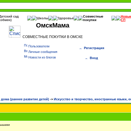
Детский сад
Совместные
Новы
Школы
Здоровье
(обмен)
покупки
СП
ОмскМама
СОВМЕСТНЫЕ ПОКУПКИ В ОМСКЕ
Пользователи
Регистрация
Личные сообщения
Новости из блогов
Вход
 дома (раннее развитие детей)
->
Искусство и творчество, иностранные языки, е
лышами