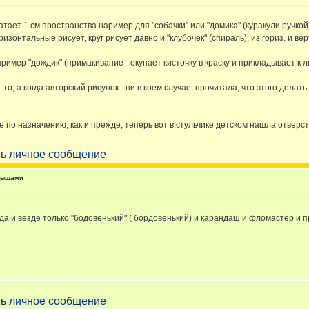
тает 1 см пространства наример для "собачки" или "домика" (куракули ручкой)
онтальные рисует, круг рисует давно и "клубочек" (спираль), из гориз. и верт
мер "дождик" (примакивание - окунает кисточку в краску и прикладывает к лис
то, а когда авторский рисунок - ни в коем случае, прочитала, что этого делат
по назначению, как и прежде, теперь вот в стульчике детском нашла отверстие
лышами
да и везде только "бодовенький" ( бордовенький) и карандаш и фломастер и п