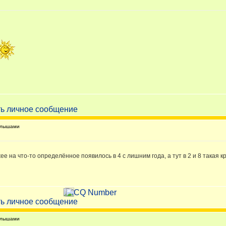
алышами
ожее на что-то определённое появилось в 4 с лишним года, а тут в 2 и 8 такая к
алышами