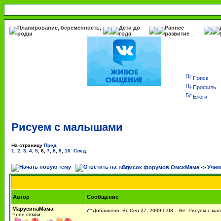
Планирование, беременность,
Дети до
Раннее
роды
года
развитие
Поиск
Профиль
Блоги
Рисуем с малышами
На страницу
Пред.
1
,
2
,
3
,
4
,
5
,
6
,
7
,
8
,
9
,
10
След.
Список форумов ОмскМама
->
Учим
Автор
Сообщение
МарусинаМама
Добавлено: Вс Сен 27, 2009 0:03
Re: Рисуем с ма
Член семьи