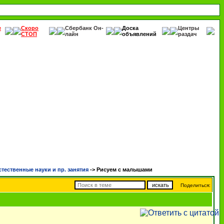
е
Скоро
Сбербанк Он-
Доска
Центры
СТОП
лайн
объявлений
раздач
стественные науки и пр. занятия
->
Рисуем с малышами
Поделиться: