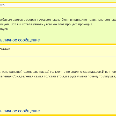
ки??
 жёлтым цветом ,говорит тучка,солнышко. Хотя в принципе правильно-солнышк
суем. Вот я и хотела узнать у кого как этот процесс проходит.
обуем.
алышами
ли,но раньше(недели две назад) только что не спали с карандашом.И вот чег
зеленая Соня,зеленая самая толстая это я,и в руке у меня почему то лягушк