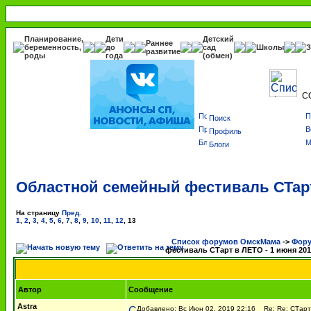
Планирование,
Дети
Детский
Раннее
беременность,
до
сад
Школы
З
развитие
роды
года
(обмен)
С
Поиск
Профиль
Блоги
Областной семейный фестиваль СТарт 
На страницу
Пред.
1
,
2
,
3
,
4
,
5
,
6
,
7
,
8
,
9
,
10
,
11
,
12
,
13
Список форумов ОмскМама
->
Фору
фестиваль СТарт в ЛЕТО - 1 июня 2019
Автор
Сообщение
Astra
Добавлено: Вс Июн 02, 2019 22:16
Re: Re: СТарт