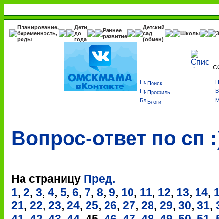
Планирование,
Дети
Детский
Раннее
беременность,
до
сад
Школы
З
развитие
роды
года
(обмен)
С
Поиск
Профиль
Блоги
Вопрос-ответ по сп :
На страницу
Пред.
1
,
2
,
3
,
4
,
5
,
6
,
7
,
8
,
9
,
10
,
11
,
12
,
13
,
14
,
21
,
22
,
23
,
24
,
25
,
26
,
27
,
28
,
29
,
30
,
31
,
41
,
42
,
43
,
44
,
45
,
46
,
47
,
48
,
49
,
50
,
51
,