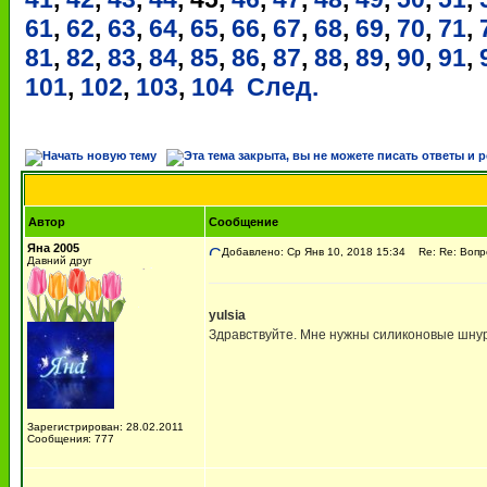
61
,
62
,
63
,
64
,
65
,
66
,
67
,
68
,
69
,
70
,
71
,
81
,
82
,
83
,
84
,
85
,
86
,
87
,
88
,
89
,
90
,
91
,
101
,
102
,
103
,
104
След.
Автор
Сообщение
Яна 2005
Добавлено: Ср Янв 10, 2018 15:34
Re: Re: Вопрос
Давний друг
yulsia
Здравствуйте. Мне нужны силиконовые шнурк
Зарегистрирован: 28.02.2011
Сообщения: 777