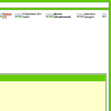
Новые
Сбербанк Он-
Доска
Центры
СП
лайн
объявлений
раздач