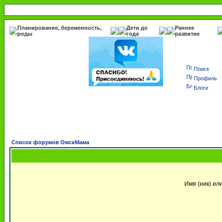
Планирование, беременность,
Дети до
Раннее
роды
года
развитие
Поиск
Профиль
Блоги
Список форумов ОмскМама
Имя (ник) ил