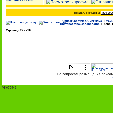
Показать сообщения:
Список форумов ОмскМама
->
Мами
Цветоводство, садоводство
->
Девочк
Страница
15
из
20
По вопросам размещения рекламы
VK675543