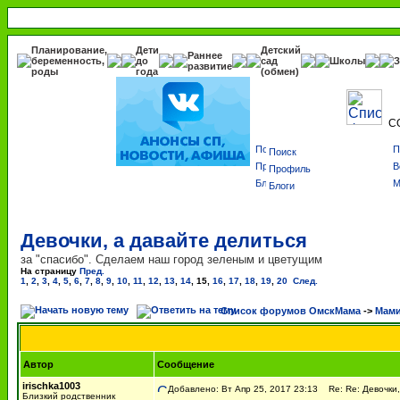
Планирование,
Дети
Детский
Раннее
беременность,
до
сад
Школы
З
развитие
роды
года
(обмен)
С
Поиск
Профиль
Блоги
Девочки, а давайте делиться
за "спасибо". Сделаем наш город зеленым и цветущим
На страницу
Пред.
1
,
2
,
3
,
4
,
5
,
6
,
7
,
8
,
9
,
10
,
11
,
12
,
13
,
14
,
15
,
16
,
17
,
18
,
19
,
20
След.
Список форумов ОмскМама
->
Мами
Автор
Сообщение
irischka1003
Добавлено: Вт Апр 25, 2017 23:13
Re: Re: Девочки,
Близкий родственник