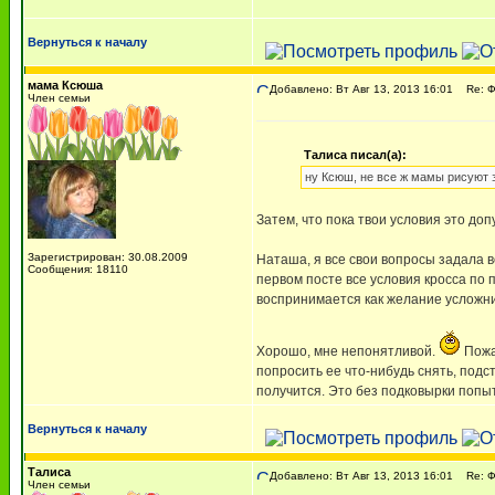
Вернуться к началу
мама Ксюша
Добавлено: Вт Авг 13, 2013 16:01
Re: 
Член семьи
Талиса писал(а):
ну Ксюш, не все ж мамы рисуют з
Затем, что пока твои условия это доп
Зарегистрирован: 30.08.2009
Наташа, я все свои вопросы задала во
Сообщения: 18110
первом посте все условия кросса по 
воспринимается как желание усложни
Хорошо, мне непонятливой.
Пожал
попросить ее что-нибудь снять, подст
получится. Это без подковырки попыт
Вернуться к началу
Талиса
Добавлено: Вт Авг 13, 2013 16:01
Re: 
Член семьи