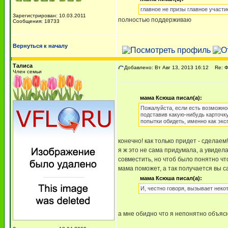
главное не призы главное участи
Зарегистрирован: 10.03.2011
полностью поддерживаю
Сообщения: 18733
Вернуться к началу
Талиса
Добавлено: Вт Авг 13, 2013 16:12
Re: 
Член семьи
мама Ксюша писал(а):
Пожалуйста, если есть возможнос
подставив какую-нибудь карточку
попытки обидеть, именно как экс
конечно! как только придет - сделаем!
я ж это не сама придумала, а увидела
совместить, но чтоб было понятно что
мама поможет, а так получается вы с
мама Ксюша писал(а):
И, честно говоря, вызывает неко
а мне обидно что я непонятно объя