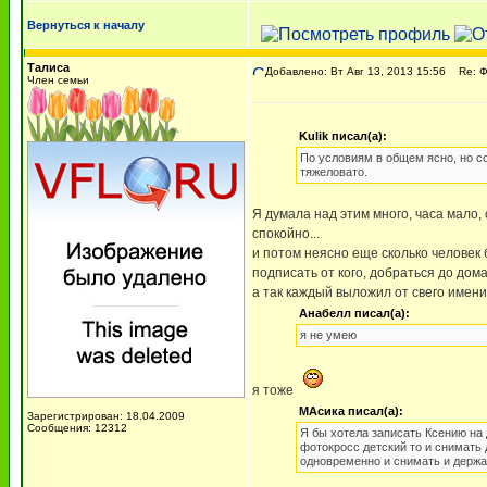
Вернуться к началу
Талиса
Добавлено: Вт Авг 13, 2013 15:56
Re: 
Член семьи
Kulik писал(а):
По условиям в общем ясно, но со
тяжеловато.
Я думала над этим много, часа мало, 
спокойно...
и потом неясно еще сколько человек б
подписать от кого, добраться до дома,
а так каждый выложил от свего имени,
Анабелл писал(а):
я не умею
я тоже
МАсика писал(а):
Зарегистрирован: 18.04.2009
Сообщения: 12312
Я бы хотела записать Ксению на 
фотокросс детский то и снимать 
одновременно и снимать и держа