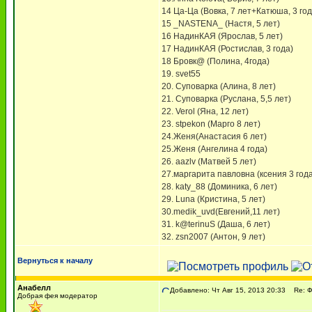
14 Ца-Ца (Вовка, 7 лет+Катюша, 3 год
15 _NASTENA_ (Настя, 5 лет)
16 НадинКАЯ (Ярослав, 5 лет)
17 НадинКАЯ (Ростислав, 3 года)
18 Бровк@ (Полина, 4года)
19. svet55
20. Суповарка (Алина, 8 лет)
21. Суповарка (Руслана, 5,5 лет)
22. Verol (Яна, 12 лет)
23. stpekon (Марго 8 лет)
24.Женя(Анастасия 6 лет)
25.Женя (Ангелина 4 года)
26. aazlv (Матвей 5 лет)
27.маргарита павловна (ксения 3 года
28. katy_88 (Доминика, 6 лет)
29. Luna (Кристина, 5 лет)
30.medik_uvd(Евгений,11 лет)
31. k@terinuS (Даша, 6 лет)
32. zsn2007 (Антон, 9 лет)
Вернуться к началу
Анабелл
Добавлено: Чт Авг 15, 2013 20:33
Re: 
Добрая фея модератор