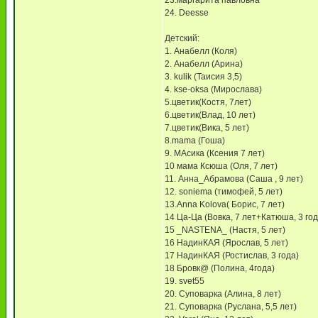
23.маргарита павловна
24. Deesse
Детский:
1. Анабелл (Коля)
2. Анабелл (Арина)
3. kulik (Таисия 3,5)
4. kse-oksa (Мирослава)
5.цветик(Костя, 7лет)
6.цветик(Влад, 10 лет)
7.цветик(Вика, 5 лет)
8.mama (Гоша)
9. МАсика (Ксения 7 лет)
10 мама Ксюша (Оля, 7 лет)
11. Анна_Абрамова (Саша , 9 лет)
12. soniema (тимофей, 5 лет)
13.Anna Kolova( Борис, 7 лет)
14 Ца-Ца (Вовка, 7 лет+Катюша, 3 год
15 _NASTENA_ (Настя, 5 лет)
16 НадинКАЯ (Ярослав, 5 лет)
17 НадинКАЯ (Ростислав, 3 года)
18 Бровк@ (Полина, 4года)
19. svet55
20. Суповарка (Алина, 8 лет)
21. Суповарка (Руслана, 5,5 лет)