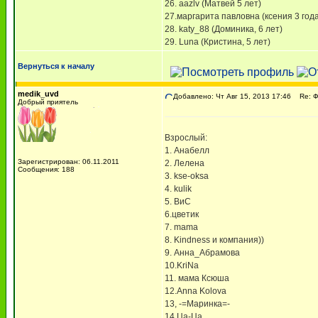
26. aazlv (Матвей 5 лет)
27.маргарита павловна (ксения 3 года
28. katy_88 (Доминика, 6 лет)
29. Luna (Кристина, 5 лет)
Вернуться к началу
medik_uvd
Добавлено: Чт Авг 15, 2013 17:46
Re: 
Добрый приятель
Взрослый:
1. Анабелл
Зарегистрирован: 06.11.2011
2. Лелена
Сообщения: 188
3. kse-oksa
4. kulik
5. ВиС
6.цветик
7. mama
8. Kindness и компания))
9. Анна_Абрамова
10.KriNa
11. мама Ксюша
12.Anna Kolova
13, -=Маринка=-
14 Ца-Ца