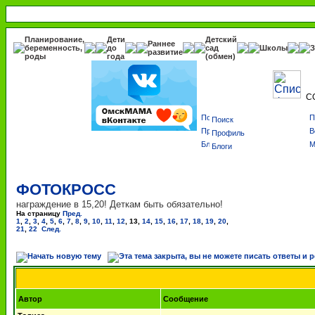
Планирование,
Дети
Детский
Раннее
беременность,
до
сад
Школы
З
развитие
роды
года
(обмен)
С
Поиск
Профиль
Блоги
ФОТОКРОСС
награждение в 15,20! Деткам быть обязательно!
На страницу
Пред.
1
,
2
,
3
,
4
,
5
,
6
,
7
,
8
,
9
,
10
,
11
,
12
,
13
,
14
,
15
,
16
,
17
,
18
,
19
,
20
,
21
,
22
След.
Автор
Сообщение