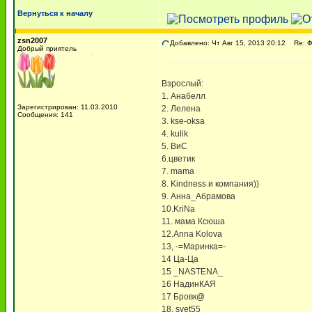
Вернуться к началу
zsn2007
Добавлено: Чт Авг 15, 2013 20:12
Re: 
Добрый приятель
Взрослый:
1. Анабелл
Зарегистрирован: 11.03.2010
2. Лелена
Сообщения: 141
3. kse-oksa
4. kulik
5. ВиС
6.цветик
7. mama
8. Kindness и компания))
9. Анна_Абрамова
10.KriNa
11. мама Ксюша
12.Anna Kolova
13, -=Маринка=-
14 Ца-Ца
15 _NASTENA_
16 НадинКАЯ
17 Бровк@
18. svet55