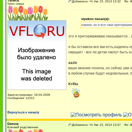
Талиса
Добавлено: Чт Авг 15, 2013 13:32
Re: 
Член семьи
stpekon писал(а):
извини, но я все таки притормаж
это я притормаживаю оказывается... и
я бы оставила все как есть,надеюсь 
смущает - все ли детки смогут быть н
aazlv
ваше мнение поняла, но сейчас уже н
в любом случае будут недовольные, по
KriNa
Зарегистрирован: 18.04.2009
Сообщения: 12312
Вернуться к началу
Deesse
Добавлено: Чт Авг 15, 2013 13:47
Re: 
Близкий родственник