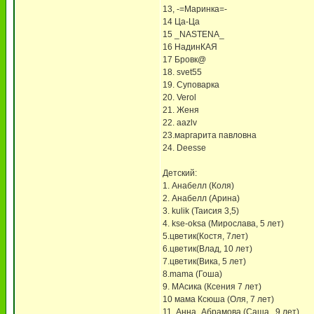
13, -=Маринка=-
14 Ца-Ца
15 _NASTENA_
16 НадинКАЯ
17 Бровк@
18. svet55
19. Суповарка
20. Verol
21. Женя
22. aazlv
23.маргарита павловна
24. Deesse
Детский:
1. Анабелл (Коля)
2. Анабелл (Арина)
3. kulik (Таисия 3,5)
4. kse-oksa (Мирослава, 5 лет)
5.цветик(Костя, 7лет)
6.цветик(Влад, 10 лет)
7.цветик(Вика, 5 лет)
8.mama (Гоша)
9. МАсика (Ксения 7 лет)
10 мама Ксюша (Оля, 7 лет)
11. Анна_Абрамова (Саша , 9 лет)