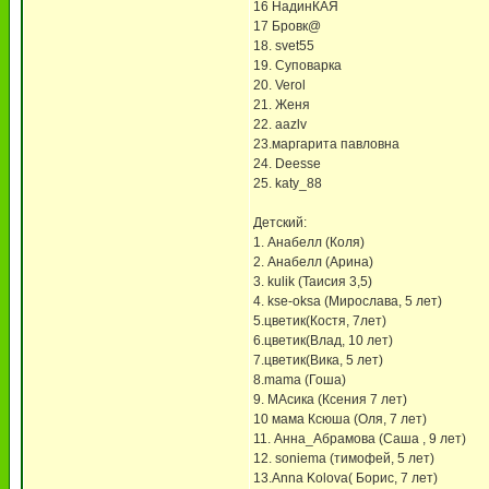
16 НадинКАЯ
17 Бровк@
18. svet55
19. Суповарка
20. Verol
21. Женя
22. aazlv
23.маргарита павловна
24. Deesse
25. katy_88
Детский:
1. Анабелл (Коля)
2. Анабелл (Арина)
3. kulik (Таисия 3,5)
4. kse-oksa (Мирослава, 5 лет)
5.цветик(Костя, 7лет)
6.цветик(Влад, 10 лет)
7.цветик(Вика, 5 лет)
8.mama (Гоша)
9. МАсика (Ксения 7 лет)
10 мама Ксюша (Оля, 7 лет)
11. Анна_Абрамова (Саша , 9 лет)
12. soniema (тимофей, 5 лет)
13.Anna Kolova( Борис, 7 лет)