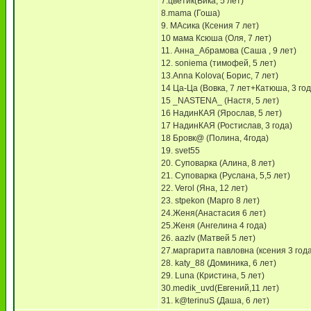
7.цветик(Вика, 5 лет)
8.mama (Гоша)
9. МАсика (Ксения 7 лет)
10 мама Ксюша (Оля, 7 лет)
11. Анна_Абрамова (Саша , 9 лет)
12. soniema (тимофей, 5 лет)
13.Anna Kolova( Борис, 7 лет)
14 Ца-Ца (Вовка, 7 лет+Катюша, 3 год
15 _NASTENA_ (Настя, 5 лет)
16 НадинКАЯ (Ярослав, 5 лет)
17 НадинКАЯ (Ростислав, 3 года)
18 Бровк@ (Полина, 4года)
19. svet55
20. Суповарка (Алина, 8 лет)
21. Суповарка (Руслана, 5,5 лет)
22. Verol (Яна, 12 лет)
23. stpekon (Марго 8 лет)
24.Женя(Анастасия 6 лет)
25.Женя (Ангелина 4 года)
26. aazlv (Матвей 5 лет)
27.маргарита павловна (ксения 3 года
28. katy_88 (Доминика, 6 лет)
29. Luna (Кристина, 5 лет)
30.medik_uvd(Евгений,11 лет)
31. k@terinuS (Даша, 6 лет)