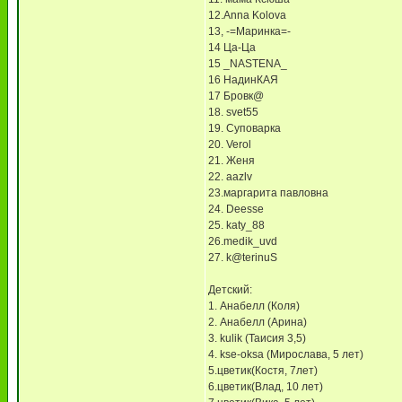
12.Anna Kolova
13, -=Маринка=-
14 Ца-Ца
15 _NASTENA_
16 НадинКАЯ
17 Бровк@
18. svet55
19. Суповарка
20. Verol
21. Женя
22. aazlv
23.маргарита павловна
24. Deesse
25. katy_88
26.medik_uvd
27. k@terinuS
Детский:
1. Анабелл (Коля)
2. Анабелл (Арина)
3. kulik (Таисия 3,5)
4. kse-oksa (Мирослава, 5 лет)
5.цветик(Костя, 7лет)
6.цветик(Влад, 10 лет)