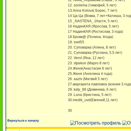
11. Анна_Абрамова (Саша , 9 лет)
12. soniema (тимофей, 5 лет)
13.Anna Kolova( Борис, 7 лет)
14 Ца-Ца (Вовка, 7 лет+Катюша, 3 год
15 _NASTENA_ (Настя, 5 лет)
16 НадинКАЯ (Ярослав, 5 лет)
17 НадинКАЯ (Ростислав, 3 года)
18 Бровк@ (Полина, 4года)
19. svet55
20. Суповарка (Алина, 8 лет)
21. Суповарка (Руслана, 5,5 лет)
22. Verol (Яна, 12 лет)
23. stpekon (Марго 8 лет)
24.Женя(Анастасия 6 лет)
25.Женя (Ангелина 4 года)
26. aazlv (Матвей 5 лет)
27.маргарита павловна (ксения 3 года
28. katy_88 (Доминика, 6 лет)
29. Luna (Кристина, 5 лет)
30.medik_uvd(Евгений,11 лет)
30
Вернуться к началу