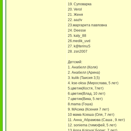
19. Суповарка
20. Verol
21. Женя
22. aazlv
23.маргарита павловна
24. Deesse
25. katy_88
26.medik_uvd
27. k@terinuS
28. zsn2007
Детский:
1. Анабелл (Коля)
2. Анабелл (Арина)
3. kulik (Таисия 3,5)
4. kse-oksa (Мирослава, 5 лет)
5.цветик(Костя, 7лет)
6.цветик(Влад, 10 лет)
7.цветик(Вика, 5 лет)
8.mama (Гоша)
9. МАсика (Ксения 7 лет)
10 мама Ксюша (Оля, 7 лет)
11. Анна_Абрамова (Саша , 9 лет)
12. soniema (тимофей, 5 лет)
13.Anna Kolova( Борис, 7 лет)