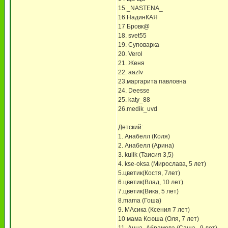
15 _NASTENA_
16 НадинКАЯ
17 Бровк@
18. svet55
19. Суповарка
20. Verol
21. Женя
22. aazlv
23.маргарита павловна
24. Deesse
25. katy_88
26.medik_uvd
Детский:
1. Анабелл (Коля)
2. Анабелл (Арина)
3. kulik (Таисия 3,5)
4. kse-oksa (Мирослава, 5 лет)
5.цветик(Костя, 7лет)
6.цветик(Влад, 10 лет)
7.цветик(Вика, 5 лет)
8.mama (Гоша)
9. МАсика (Ксения 7 лет)
10 мама Ксюша (Оля, 7 лет)