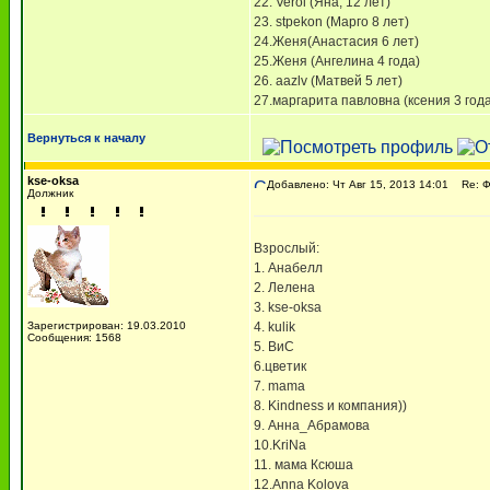
22. Verol (Яна, 12 лет)
23. stpekon (Марго 8 лет)
24.Женя(Анастасия 6 лет)
25.Женя (Ангелина 4 года)
26. aazlv (Матвей 5 лет)
27.маргарита павловна (ксения 3 года
Вернуться к началу
kse-oksa
Добавлено: Чт Авг 15, 2013 14:01
Re: 
Должник
Взрослый:
1. Анабелл
2. Лелена
3. kse-oksa
Зарегистрирован: 19.03.2010
4. kulik
Сообщения: 1568
5. ВиС
6.цветик
7. mama
8. Kindness и компания))
9. Анна_Абрамова
10.KriNa
11. мама Ксюша
12.Anna Kolova