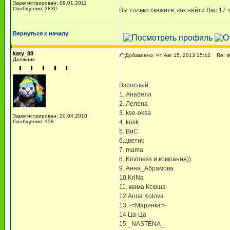
Зарегистрирован: 09.01.2011
Сообщения: 2830
Вы только скажите, как найти Вас 17 
Вернуться к началу
katy_88
Добавлено: Чт Авг 15, 2013 15:42
Re: 
Должник
Взрослый:
1. Анабелл
2. Лелена
3. kse-oksa
Зарегистрирован: 20.04.2010
Сообщения: 158
4. kulik
5. ВиС
6.цветик
7. mama
8. Kindness и компания))
9. Анна_Абрамова
10.KriNa
11. мама Ксюша
12.Anna Kolova
13, -=Маринка=-
14 Ца-Ца
15 _NASTENA_