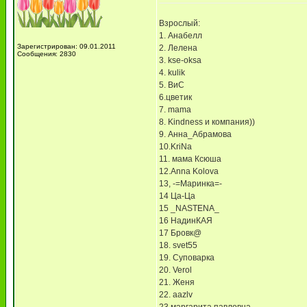
Взрослый:
1. Анабелл
Зарегистрирован: 09.01.2011
2. Лелена
Сообщения: 2830
3. kse-oksa
4. kulik
5. ВиС
6.цветик
7. mama
8. Kindness и компания))
9. Анна_Абрамова
10.KriNa
11. мама Ксюша
12.Anna Kolova
13, -=Маринка=-
14 Ца-Ца
15 _NASTENA_
16 НадинКАЯ
17 Бровк@
18. svet55
19. Суповарка
20. Verol
21. Женя
22. aazlv