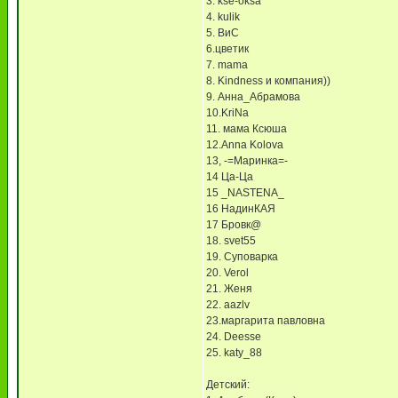
3. kse-oksa
4. kulik
5. ВиС
6.цветик
7. mama
8. Kindness и компания))
9. Анна_Абрамова
10.KriNa
11. мама Ксюша
12.Anna Kolova
13, -=Маринка=-
14 Ца-Ца
15 _NASTENA_
16 НадинКАЯ
17 Бровк@
18. svet55
19. Суповарка
20. Verol
21. Женя
22. aazlv
23.маргарита павловна
24. Deesse
25. katy_88
Детский: