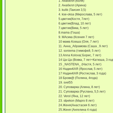
1. Анабелл (Коля)
2. Анабелл (Арина)
3. kulik (Таисия 3,5)
4. kse-oksa (Мирослава, 5 лет)
5.цветик(Костя, 7лет)
6.цветик(Влад, 10 лет)
7.цветик(Вика, 5 лет)
8.mama (Гоша)
9. МАсика (Ксения 7 лет)
10 мама Ксюша (Оля, 7 лет)
11. Анна_Абрамова (Саша , 9 лет)
12. soniema (тимофей, 5 лет)
13.Anna Kolova( Борис, 7 лет)
14 Ца-Ца (Вовка, 7 лет+Катюша, 3 год
15 _NASTENA_ (Настя, 5 лет)
16 НадинКАЯ (Ярослав, 5 лет)
17 НадинКАЯ (Ростислав, 3 года)
18 Бровк@ (Полина, 4года)
19. svet55
20. Суповарка (Алина, 8 лет)
21. Суповарка (Руслана, 5,5 лет)
22. Verol (Яна, 12 лет)
23. stpekon (Марго 8 лет)
24.Женя(Анастасия 6 лет)
25.Женя (Ангелина 4 года)