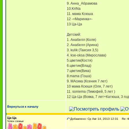
9. Анна_Абрамова
10.KriNa
11. мама Ксюша
12 -=Маринка=-
13 Ца-Ца
Детский:
1. Анабелл (Коля)
2. Анабелл (Арина)
3. kulik (Таисия 3,5)
4. kse-oksa (Мирослава)
5.цветик(Костя)
6.цветик(Влад)
7.цветик(Вика)
8.mama (Гоша)
9. МАсика (Ксения 7 лет)
10 мама Ксюшя (Оля, 7 лет)
11. soniema (Тимофей, 5 лет )
12 Ца-Ца (Вовка, 7 лет+Катюша, 3 год
Вернуться к началу
Ца-Ца
Добавлено: Ср Авг 14, 2013 12:31
Re: 
Член семьи