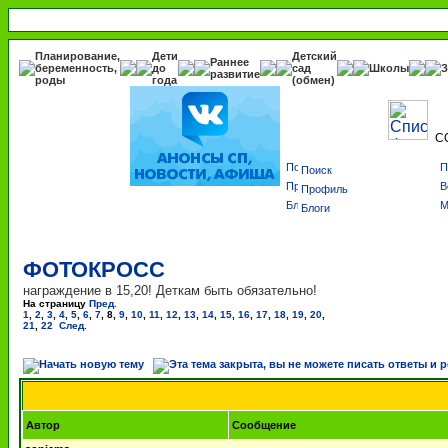
Планирование,
Дети
Детский
Раннее
беременность,
до
сад
Школы
З
развитие
роды
года
(обмен)
С
Поиск
Профиль
Блоги
ФОТОКРОСС
награждение в 15,20! Деткам быть обязательно!
На страницу
Пред.
1
,
2
,
3
,
4
,
5
,
6
,
7
,
8
,
9
,
10
,
11
,
12
,
13
,
14
,
15
,
16
,
17
,
18
,
19
,
20
,
21
,
22
След.
Автор
Сообщение