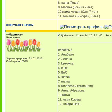
8.mama (Гоша)
9. МАсика (Ксения 7 лет)
10 мама Ксюшя (Оля, 7 лет)
11. soniema (Тимофей, 5 лет )
Вернуться к началу
-=Маринка=-
Добавлено: Ср Авг 14, 2013 11:05
Re: 
Член семьи
Взрослый
1. Анабелл
Зарегистрирован: 21.02.2010
2. Лелена
Сообщения: 3599
3. kse-oksa
4. kulik
5. ВиС
6.цветик
7. mama
8. Kindness и компания))
9. Анна_Абрамова
10.KriNa
11. мама Ксюша
12 -=Маринка=-