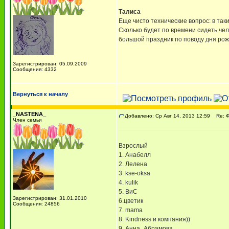
Талиса
Еще чисто технические вопрос: в таки
Сколько будет по времени сидеть чело
большой праздник по поводу дня рож
Зарегистрирован: 05.09.2009
Сообщения: 4332
Вернуться к началу
_NASTENA_
Добавлено: Ср Авг 14, 2013 12:59
Re: 
Член семьи
Взрослый
1. Анабелл
2. Лелена
3. kse-oksa
4. kulik
5. ВиС
Зарегистрирован: 31.01.2010
6.цветик
Сообщения: 24856
7. mama
8. Kindness и компания))
9. Анна_Абрамова