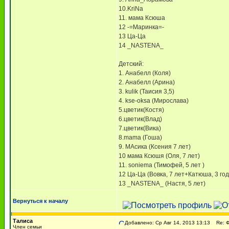
10.KriNa
11. мама Ксюша
12 -=Маринка=-
13 Ца-Ца
14 _NASTENA_
Детский:
1. Анабелл (Коля)
2. Анабелл (Арина)
3. kulik (Таисия 3,5)
4. kse-oksa (Мирослава)
5.цветик(Костя)
6.цветик(Влад)
7.цветик(Вика)
8.mama (Гоша)
9. МАсика (Ксения 7 лет)
10 мама Ксюшя (Оля, 7 лет)
11. soniema (Тимофей, 5 лет )
12 Ца-Ца (Вовка, 7 лет+Катюша, 3 год
13 _NASTENA_ (Настя, 5 лет)
Вернуться к началу
Талиса
Добавлено: Ср Авг 14, 2013 13:13
Re: 
Член семьи