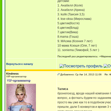
Детский:
1. Анабелл (Коля)
2. Анабелл (Арина)
3. kulik (Таисия 3,5)
4. kse-oksa (Мирослава)
5.цветик(Костя)
6.цветик(Влад)
7.цветик(Вика)
8.mama (Гоша)
9. МАсика (Ксения 7 лет)
10 мама Ксюшя (Оля, 7 лет)
11. soniema (Тимофей, 5 лет )
Последний раз редактировалось: -=Маринка=
Вернуться к началу
Kindness
Добавлено: Ср Авг 14, 2013 11:06
Re: 
VIP-организатор
Талиса
бронепоезд, вроде нашей компании п
вопрос, а фоткать будем по задания
просто мы уже как то в подобном уча
пришли, дали 5 конвертов и время 3 