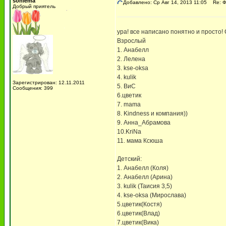
soniema
Добавлено: Ср Авг 14, 2013 11:05
Re: 
Добрый приятель
ура! все написано понятно и просто! 
Взрослый
1. Анабелл
2. Лелена
3. kse-oksa
4. kulik
Зарегистрирован: 12.11.2011
5. ВиС
Сообщения: 399
6.цветик
7. mama
8. Kindness и компания))
9. Анна_Абрамова
10.KriNa
11. мама Ксюша
Детский:
1. Анабелл (Коля)
2. Анабелл (Арина)
3. kulik (Таисия 3,5)
4. kse-oksa (Мирослава)
5.цветик(Костя)
6.цветик(Влад)
7.цветик(Вика)