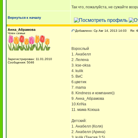
Так что, пожалуйста, не сужайте воз
Вернуться к началу
Анна_Абрамова
Добавлено: Ср Авг 14, 2013 14:03
Re: 
Член семьи
Взрослый
1. Анабелл
Зарегистрирован: 11.01.2010
2. Лелена
Сообщения: 5046
3. kse-oksa
4. kulik
5. ВиС
6.цветик
7. mama
8. Kindness и компания))
9. Анна_Абрамова
10.KriNa
11. мама Ксюша
Детский:
1. Анабелл (Коля)
2. Анабелл (Арина)
3. kulik (Таисия 3,5)