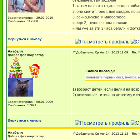
открываем, там задание
1. хотим на фото то,что сложно пойм
2. оно светит, греет, для каждого по 
3. сочно,вкусно, и мнооогоооо
Зарегистрирован: 29.07.2010
Сообщения: 117280
и еще 2, точно не помню какие
и мы уже за эти 3 часа бегали и фот
Вернуться к началу
Анабелл
Добавлено: Ср Авг 14, 2013 11:09
Re: 
Добрая фея модератор
Талиса писал(а):
почитайте первый пост, пжлтса, м
1) возраст детей: если делим на воз
2) пожелание - итоги по детскому и 
Зарегистрирован: 06.01.2009
Сообщения: 17921
Вернуться к началу
Анабелл
Добавлено: Ср Авг 14, 2013 11:13
Re: 
Добрая фея модератор