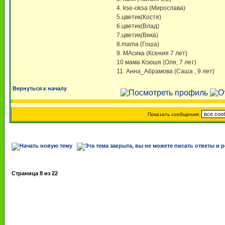
4. kse-oksa (Мирослава)
5.цветик(Костя)
6.цветик(Влад)
7.цветик(Вика)
8.mama (Гоша)
9. МАсика (Ксения 7 лет)
10 мама Ксюшя (Оля, 7 лет)
11. Анна_Абрамова (Саша , 9 лет)
Вернуться к началу
Показать сообщения:
Страница
8
из
22