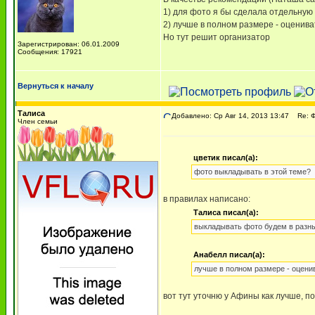
1) для фото я бы сделала отдельную 
2) лучше в полном размере - оценива
Но тут решит организатор
Зарегистрирован: 06.01.2009
Сообщения: 17921
Вернуться к началу
Талиса
Добавлено: Ср Авг 14, 2013 13:47
Re: 
Член семьи
цветик писал(а):
фото выкладывать в этой теме?
в правилах написано:
Талиса писал(а):
выкладывать фото будем в разн
Анабелл писал(а):
лучше в полном размере - оценив
вот тут уточню у Афины как лучше, по