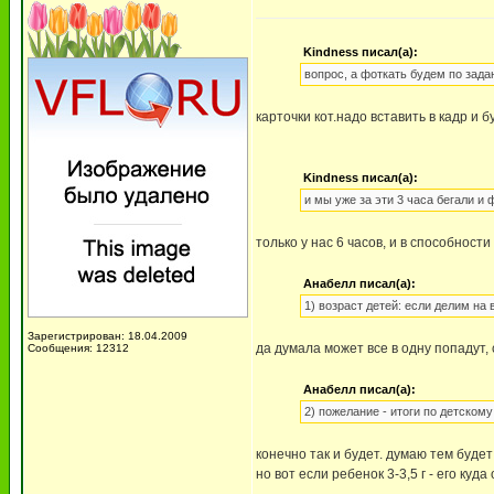
Kindness писал(а):
вопрос, а фоткать будем по зад
карточки кот.надо вставить в кадр и б
Kindness писал(а):
и мы уже за эти 3 часа бегали и
только у нас 6 часов, и в способност
Анабелл писал(а):
1) возраст детей: если делим на
Зарегистрирован: 18.04.2009
да думала может все в одну попадут, 
Сообщения: 12312
Анабелл писал(а):
2) пожелание - итоги по детском
конечно так и будет. думаю тем будет
но вот если ребенок 3-3,5 г - его ку