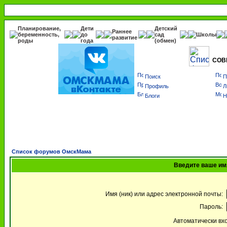
Планирование,
Дети
Детский
Раннее
беременность,
до
сад
Школы
развитие
роды
года
(обмен)
СОВ
Поиск
П
Профиль
Л
Блоги
Н
Список форумов ОмскМама
Введите ваше имя
Имя (ник) или адрес электронной почты:
Пароль:
Автоматически вх