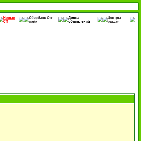
Новые
Сбербанк Он-
Доска
Центры
СП
лайн
объявлений
раздач