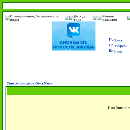
Планирование, беременность,
Дети до
Раннее
роды
года
развитие
Поиск
Профиль
Блоги
Список форумов ОмскМама
Имя (ник) ил