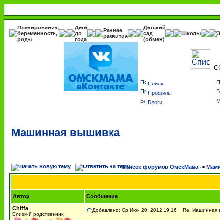
Планирование,
Дети
Детский
Раннее
беременность,
до
сад
Школы
З
развитие
роды
года
(обмен)
С
Поиск
Профиль
Блоги
Машинная вышивка
Список форумов ОмскМама
->
Мами
Автор
Сообщение
Chiffa
Добавлено: Ср Июн 20, 2012 19:16
Re: Машинная 
Близкий родственник