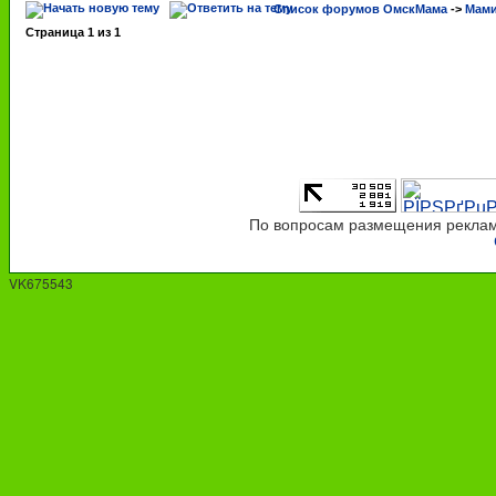
Список форумов ОмскМама
->
Мами
Страница
1
из
1
По вопросам размещения рекламы
VK675543