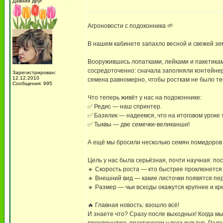
Давний друг
Агроновости с подоконника 🌱
В нашем кабинете запахло весной и свежей зе
Вооружившись лопатками, лейками и пакетикам
сосредоточенно: сначала заполняли контейне
Зарегистрирован:
12.12.2010
семена равномерно, чтобы росткам не было те
Сообщения: 995
Что теперь живёт у нас на подоконнике:
✅ Редис — наш спринтер.
✅ Базилик — надеемся, что на итоговом уроке 
✅ Тыквы — две семечки-великанши!
А ещё мы бросили несколько семян помидоров 
Цель у нас была серьёзная, почти научная: по
🔹 Скорость роста — кто быстрее проклюнется
🔹 Внешний вид — какие листочки появятся пер
🔹 Размер — чьи всходы окажутся крупнее и кр
🔥 Главная новость: взошло всё!
И знаете что? Сразу после выходных! Когда мы