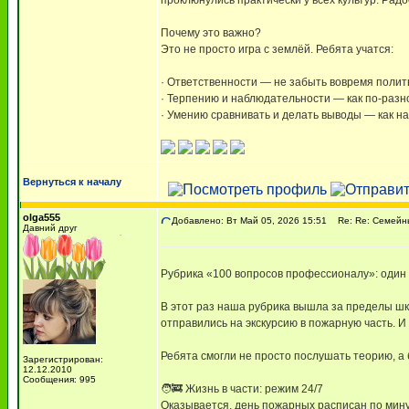
проклюнулись практически у всех культур. Рад
Почему это важно?
Это не просто игра с землёй. Ребята учатся:
· Ответственности — не забыть вовремя полить
· Терпению и наблюдательности — как по-разн
· Умению сравнивать и делать выводы — как н
Вернуться к началу
olga555
Добавлено: Вт Май 05, 2026 15:51
Re: Re: Семейны
Давний друг
Рубрика «100 вопросов профессионалу»: один 
В этот раз наша рубрика вышла за пределы шк
отправились на экскурсию в пожарную часть. И
Ребята смогли не просто послушать теорию, а 
Зарегистрирован:
12.12.2010
Сообщения: 995
🧑‍🚒 Жизнь в части: режим 24/7
Оказывается, день пожарных расписан по минут