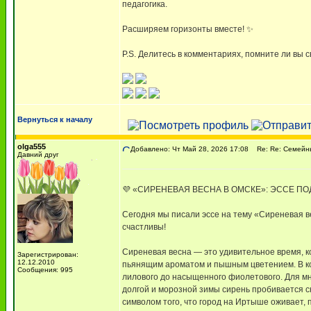
педагогика.
Расширяем горизонты вместе! ✨
P.S. Делитесь в комментариях, помните ли вы 
Вернуться к началу
olga555
Добавлено: Чт Май 28, 2026 17:08
Re: Re: Семейны
Давний друг
💜 «СИРЕНЕВАЯ ВЕСНА В ОМСКЕ»: ЭССЕ П
Сегодня мы писали эссе на тему «Сиреневая ве
счастливы!
Сиреневая весна — это удивительное время, к
Зарегистрирован:
12.12.2010
пьянящим ароматом и пышным цветением. В кон
Сообщения: 995
лилового до насыщенного фиолетового. Для мн
долгой и морозной зимы сирень пробивается 
символом того, что город на Иртыше оживает, 