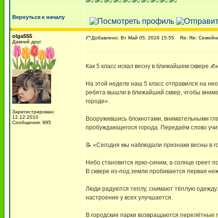
Вернуться к началу
olga555
Добавлено: Вт Май 05, 2026 15:55
Re: Re: Семейны
Давний друг
Как 5 класс искал весну в ближайшем сквере ✍️
На этой неделе наш 5 класс отправился на нео
ребята вышли в ближайший сквер, чтобы внимат
городе».
Зарегистрирован:
12.12.2010
Вооружившись блокнотами, внимательными гл
Сообщения: 995
пробуждающегося города. Передаём слово учи
📝 «Сегодня мы наблюдали признаки весны в го
Небо становится ярко-синим, а солнце греет п
В сквере из-под земли пробивается первая не
Люди радуются теплу, снимают тёплую одежду.
настроение у всех улучшается.
В городские парки возвращаются перелётные п