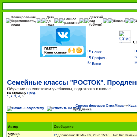
Планирование,
Дети
Детский
Раннее
беременность,
до
сад
Школы
З
развитие
роды
года
(обмен)
С
Поиск
Профиль
Блоги
Семейные классы "РОСТОК". Продлен
Обучение по советским учебникам, подготовка к школе
На страницу
Пред.
1
,
2
,
3
,
4
,
5
Список форумов ОмскМама
->
Куда
Продленка
Автор
Сообщение
olga555
Добавлено: Вт Май 05, 2026 15:48
Re: Re: Семейны