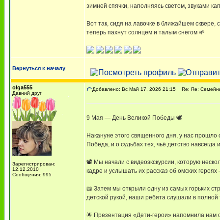
зимней спячки, наполняясь светом, звуками ка
Вот так, сидя на лавочке в ближайшем сквере, 
теперь пахнут солнцем и талым снегом 🌱
Вернуться к началу
olga555
Добавлено: Вс Май 17, 2026 21:15
Re: Re: Семейны
Давний друг
9 Мая — День Великой Победы 🕊
Накануне этого священного дня, у нас прошло
Победа, и о судьбах тех, чьё детство навсегда
📽 Мы начали с видеоэкскурсии, которую неско
Зарегистрирован:
12.12.2010
кадре и услышать их рассказ об омских героях
Сообщения: 995
📖 Затем мы открыли одну из самых горьких с
детской рукой, наши ребята слушали в полной 
🌟 Презентация «Дети-герои» напомнила нам о