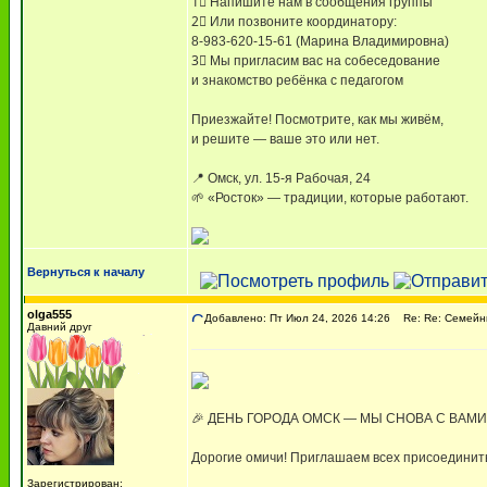
1⃣ Напишите нам в сообщения группы
2⃣ Или позвоните координатору:
8-983-620-15-61 (Марина Владимировна)
3⃣ Мы пригласим вас на собеседование
и знакомство ребёнка с педагогом
Приезжайте! Посмотрите, как мы живём,
и решите — ваше это или нет.
📍 Омск, ул. 15-я Рабочая, 24
🌱 «Росток» — традиции, которые работают.
Вернуться к началу
olga555
Добавлено: Пт Июл 24, 2026 14:26
Re: Re: Семейны
Давний друг
🎉 ДЕНЬ ГОРОДА ОМСК — МЫ СНОВА С ВАМИ
Дорогие омичи! Приглашаем всех присоединитьс
Зарегистрирован: