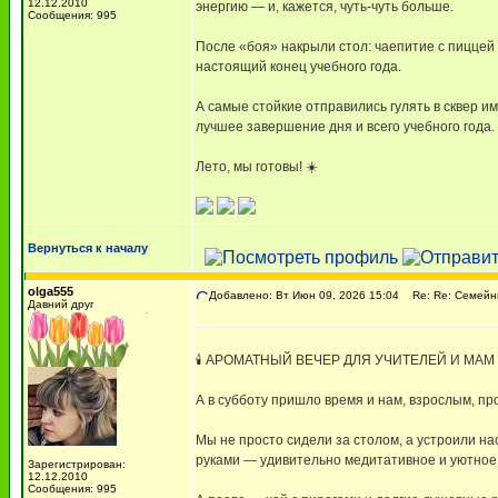
12.12.2010
энергию — и, кажется, чуть-чуть больше.
Сообщения: 995
После «боя» накрыли стол: чаепитие с пиццей
настоящий конец учебного года.
А самые стойкие отправились гулять в сквер и
лучшее завершение дня и всего учебного года.
Лето, мы готовы! ☀️
Вернуться к началу
olga555
Добавлено: Вт Июн 09, 2026 15:04
Re: Re: Семейны
Давний друг
🕯 АРОМАТНЫЙ ВЕЧЕР ДЛЯ УЧИТЕЛЕЙ И МАМ
А в субботу пришло время и нам, взрослым, пр
Мы не просто сидели за столом, а устроили н
руками — удивительно медитативное и уютное 
Зарегистрирован:
12.12.2010
Сообщения: 995