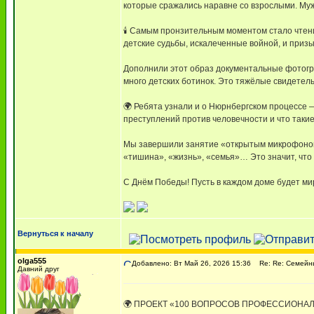
которые сражались наравне со взрослыми. Муж
🕯 Самым пронзительным моментом стало чтение
детские судьбы, искалеченные войной, и призы
Дополнили этот образ документальные фотогра
много детских ботинок. Это тяжёлые свидетел
🌍 Ребята узнали и о Нюрнбергском процессе —
преступлений против человечности и что таки
Мы завершили занятие «открытым микрофоном»: 
«тишина», «жизнь», «семья»… Это значит, что
С Днём Победы! Пусть в каждом доме будет мир
Вернуться к началу
olga555
Добавлено: Вт Май 26, 2026 15:36
Re: Re: Семейны
Давний друг
🌍 ПРОЕКТ «100 ВОПРОСОВ ПРОФЕССИОНАЛУ