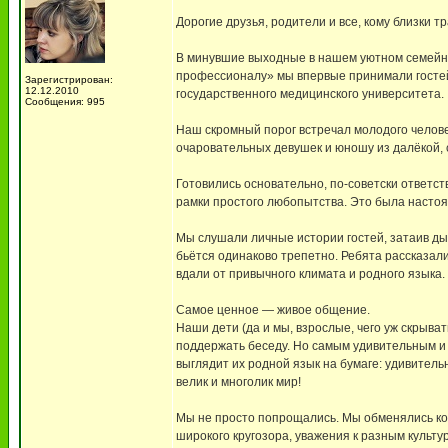
Дорогие друзья, родители и все, кому близки 
В минувшие выходные в нашем уютном семейно
профессионалу» мы впервые принимали гостей 
Зарегистрирован:
12.12.2010
государственного медицинского университета.
Сообщения: 995
Наш скромный порог встречал молодого человек
очаровательных девушек и юношу из далёкой, 
Готовились основательно, по-советски ответст
рамки простого любопытства. Это была насто
Мы слушали личные истории гостей, затаив ды
бьётся одинаково трепетно. Ребята рассказали 
вдали от привычного климата и родного языка.
Самое ценное — живое общение.
Наши дети (да и мы, взрослые, чего уж скрыва
поддержать беседу. Но самым удивительным и 
выглядит их родной язык на бумаге: удивитель
велик и многолик мир!
Мы не просто попрощались. Мы обменялись ко
широкого кругозора, уважения к разным культур