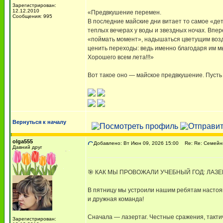
Зарегистрирован:
12.12.2010
«Предвкушение перемен.
Сообщения: 995
В последние майские дни витает то самое «де
теплых вечерах у воды и звездных ночах. Впер
«поймать момент», надышаться цветущим возду
ценить переходы: ведь именно благодаря им мы
Хорошего всем лета!!!»
Вот такое оно — майское предвкушение. Пусть 
Вернуться к началу
olga555
Добавлено: Вт Июн 09, 2026 15:00
Re: Re: Семейны
Давний друг
🎯 КАК МЫ ПРОВОЖАЛИ УЧЕБНЫЙ ГОД: ЛАЗЕ
В пятницу мы устроили нашим ребятам настоящи
и дружная команда!
Сначала — лазертаг. Честные сражения, такти
Зарегистрирован: