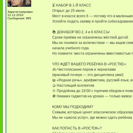
⏳ НАБОР В 1-Й КЛАСС
Открыт до 25 июля.
Зарегистрирован:
12.12.2010
Мест в классе всего 6 — потому что в маленьк
Сообщения: 995
Успейте подать заявку и пройти собеседовани
📚 ДОНАБОР ВО 2, 4 и 6 КЛАССЫ
Сроки приёма не ограничены жёсткой датой.
Мы не гонимся за количеством — мы ищем семь
начала учебного года.
Но помните: места ограничены вместимостью п
ЧТО ЖДЁТ ВАШЕГО РЕБЁНКА В «РОСТКЕ»:
✍ Чистописание пером и чернилами
(красивый почерк — это дисциплина ума!)
📖 «Родная речь», арифметика, русский язык, 
🤝 Настоящий коллектив
🍲 Продлёнка до 19:00 с горячим обедом и по
🚫 Никаких гаджетов на уроках — только живо
КОМУ МЫ ПОДХОДИМ?
Семьям, которые ценят классическое образова
Мы не «школа услуг», где можно сдать ребёнка
КАК ПОПАСТЬ В «РОСТОК»?