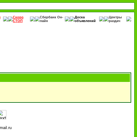
е
Скоро
Сбербанк Он-
Доска
Центры
СТОП
лайн
объявлений
раздач
ail.ru