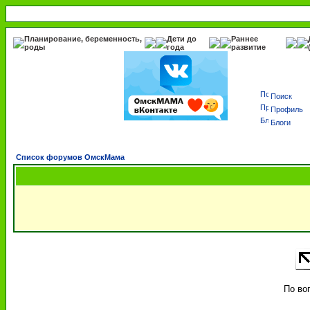
Планирование, беременность,
Дети до
Раннее
роды
года
развитие
Поиск
Профиль
Блоги
Список форумов ОмскМама
По во