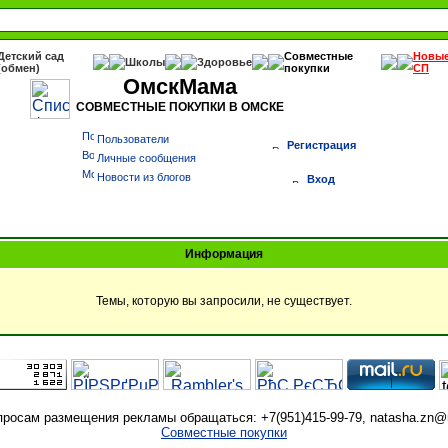
Детский сад
Совместные
Новы
Школы
Здоровье
(обмен)
покупки
СП
ОмскМама
СОВМЕСТНЫЕ ПОКУПКИ В ОМСКЕ
Пользователи
Регистрация
Личные сообщения
Новости из блогов
Вход
Информация
Темы, которую вы запросили, не существует.
просам размещения рекламы обращаться: +7(951)415-99-79, natasha.zn@m
Совместные покупки