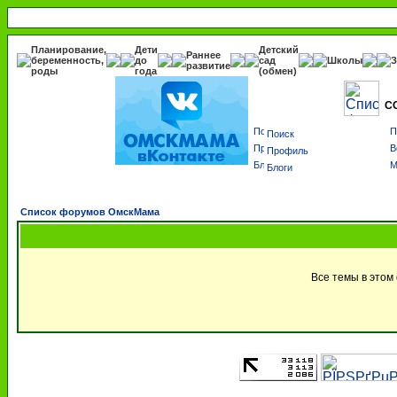
Планирование,
Дети
Детский
Раннее
беременность,
до
сад
Школы
З
развитие
роды
года
(обмен)
С
Поиск
Профиль
Блоги
Список форумов ОмскМама
Все темы в этом